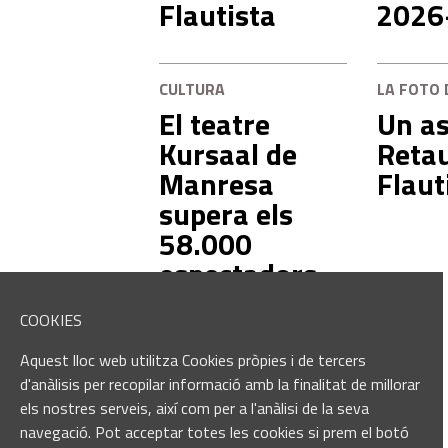
Flautista
2026
CULTURA
LA FOTO 
El teatre
Un as
Kursaal de
Retau
Manresa
Flaut
supera els
58.000
espectadors
aquest
COOKIES
primer
semestre del
Aquest lloc web utilitza Cookies pròpies i de tercers
2026
d'anàlisis per recopilar informació amb la finalitat de millorar
els nostres serveis, així com per a l'anàlisi de la seva
navegació. Pot acceptar totes les cookies si prem el botó