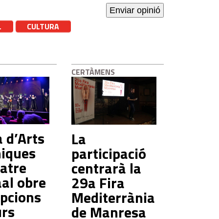
L
CULTURA
CERTÀMENS
a d’Arts
La
niques
participació
eatre
centrarà la
al obre
29a Fira
ipcions
Mediterrània
urs
de Manresa