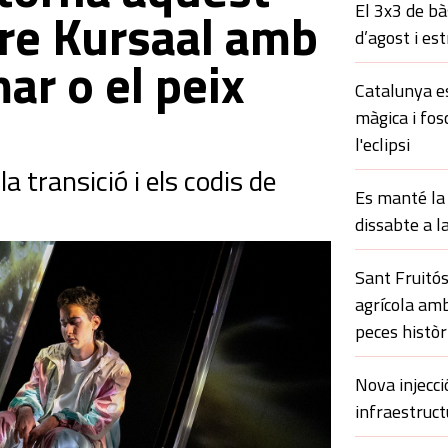
El 3x3 de bà
tre Kursaal amb
d’agost i es
ar o el peix
Catalunya es
màgica i fos
l'eclipsi
la transició i els codis de
Es manté la 
dissabte a l
Sant Fruitós
agrícola amb
peces històr
Nova injecci
infraestruct