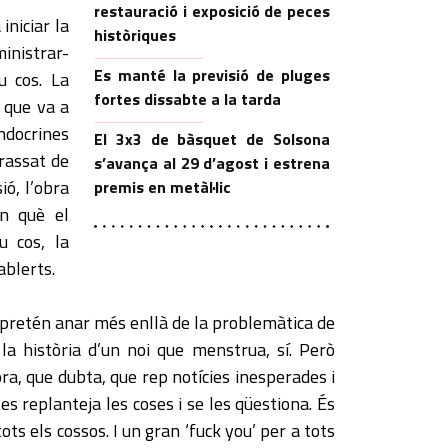
restauració i exposició de peces
iniciar la
històriques
ministrar-
Es manté la previsió de pluges
u cos. La
fortes dissabte a la tarda
a que va a
endocrines
El 3x3 de bàsquet de Solsona
rassat de
s’avança al 29 d’agost i estrena
ó, l’obra
premis en metàl·lic
n què el
u cos, la
ablerts.
 pretén anar més enllà de la problemàtica de
la història d’un noi que menstrua, sí. Però
ra, que dubta, que rep notícies inesperades i
es replanteja les coses i se les qüestiona. És
ts els cossos. I un gran ‘fuck you’ per a tots