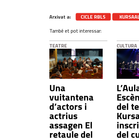
Arxivat a:
CICLE RBLS
KURSAA
També et pot interessar:
TEATRE
CULTURA
Una
L’Aul
vuitantena
Escè
d’actors i
del t
actrius
Kursa
assagen El
inscr
retaule del
del c