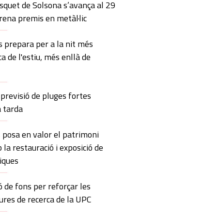
squet de Solsona s’avança al 29
trena premis en metàl·lic
 prepara per a la nit més
ca de l'estiu, més enllà de
previsió de pluges fortes
a tarda
 posa en valor el patrimoni
 la restauració i exposició de
iques
ó de fons per reforçar les
ures de recerca de la UPC