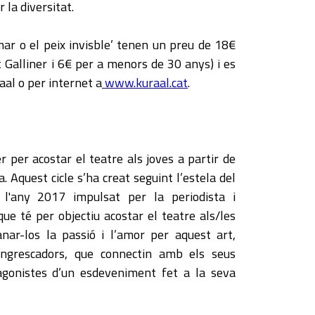
 la diversitat.
ar o el peix invisble’ tenen un preu de 18€
 Galliner i 6€ per a menors de 30 anys) i es
aal o per internet a
www.kuraal.cat
.
er per acostar el teatre als joves a partir de
. Aquest cicle s’ha creat seguint l’estela del
 l'any 2017 impulsat per la periodista i
e té per objectiu acostar el teatre als/les
nar-los la passió i l’amor per aquest art,
 engrescadors, que connectin amb els seus
tagonistes d’un esdeveniment fet a la seva