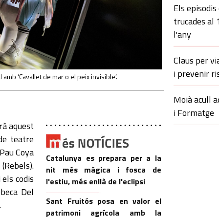
Els episodis
trucades al
l'any
Claus per vi
i prevenir ri
 amb ‘Cavallet de mar o el peix invisible’.
Moià acull a
i Formatge
irà aquest
de teatre
e Pau Coya
Catalunya es prepara per a la
 (Rebels).
nit més màgica i fosca de
 els codis
l'estiu, més enllà de l'eclipsi
ebeca Del
Sant Fruitós posa en valor el
.
patrimoni agrícola amb la