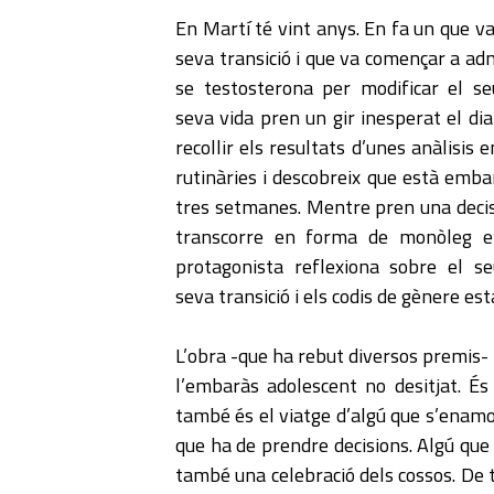
En Martí té vint anys. En fa un que va 
seva transició i que va començar a ad
se testosterona per modificar el se
seva vida pren un gir inesperat el di
recollir els resultats d’unes anàlisis 
rutinàries i descobreix que està emba
tres setmanes. Mentre pren una decisi
transcorre en forma de monòleg e
protagonista reflexiona sobre el se
seva transició i els codis de gènere est
L’obra -que ha rebut diversos premis-
l’embaràs adolescent no desitjat. És 
també és el viatge d’algú que s’enamo
que ha de prendre decisions. Algú que 
també una celebració dels cossos. De to