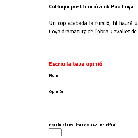
Col·loqui postfunció amb Pau Coya
Un cop acabada la funció, hi haurà un
Coya dramaturg de l’obra ‘Cavallet de m
Escriu la teva opinió
Nom:
Opinió:
Escriu el resultat de 3+2 (en xifra):