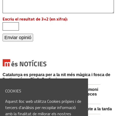
Escriu el resultat de 3+2 (en xifra):
Catalunya es prepara per a la nit més màgica i fosca de
l'estiu, més enllà de l'eclipsi
Sant Fruitós de Bages posa en valor el patrimoni
COOKIES
agrícola amb la restauració i exposició de peces
històriques
Aquest lloc web utilitza Cookies pròpies i de
tercers d'anàlisis per recopilar informació
Es manté la previsió de pluges fortes dissabte a la tarda
amb la finalitat de millorar els nostres