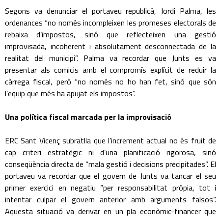
Segons va denunciar el portaveu republicà, Jordi Palma, les
ordenances “no només incompleixen les promeses electorals de
rebaixa d’impostos, sinó que reflecteixen una gestió
improvisada, incoherent i absolutament desconnectada de la
realitat del municipi”. Palma va recordar que Junts es va
presentar als comicis amb el compromís explícit de reduir la
càrrega fiscal, però “no només no ho han fet, sinó que són
l’equip que més ha apujat els impostos”.
Una política fiscal marcada per la improvisació
ERC Sant Vicenç subratlla que l’increment actual no és fruit de
cap criteri estratègic ni d’una planificació rigorosa, sinó
conseqüència directa de “mala gestió i decisions precipitades”. El
portaveu va recordar que el govern de Junts va tancar el seu
primer exercici en negatiu “per responsabilitat pròpia, tot i
intentar culpar el govern anterior amb arguments falsos”.
Aquesta situació va derivar en un pla econòmic-financer que