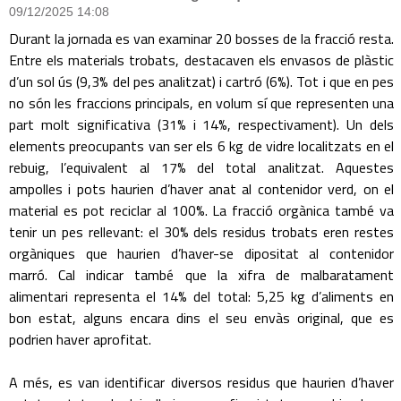
09/12/2025 14:08
Durant la jornada es van examinar 20 bosses de la fracció resta.
Entre els materials trobats, destacaven els envasos de plàstic
d’un sol ús (9,3% del pes analitzat) i cartró (6%). Tot i que en pes
no són les fraccions principals, en volum sí que representen una
part molt significativa (31% i 14%, respectivament). Un dels
elements preocupants van ser els 6 kg de vidre localitzats en el
rebuig, l’equivalent al 17% del total analitzat. Aquestes
ampolles i pots haurien d’haver anat al contenidor verd, on el
material es pot reciclar al 100%. La fracció orgànica també va
tenir un pes rellevant: el 30% dels residus trobats eren restes
orgàniques que haurien d’haver-se dipositat al contenidor
marró. Cal indicar també que la xifra de malbaratament
alimentari representa el 14% del total: 5,25 kg d’aliments en
bon estat, alguns encara dins el seu envàs original, que es
podrien haver aprofitat.
A més, es van identificar diversos residus que haurien d’haver