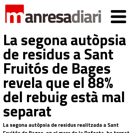
La segona autòpsia
de residus a Sant
Fruitós de Bages
revela que el 88%
del rebuig està mal
separat
La segona autòpsia de residus realitzada a Sant
Fruitós de Bages, en el marc de la Refesta, ha tornat