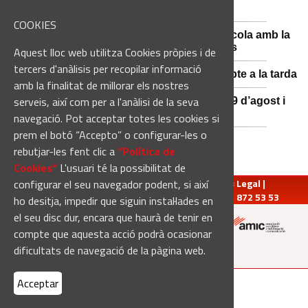
l'estiu, més enllà de l'eclipsi
COOKIES
Sant Fruitós posa en valor el patrimoni agrícola amb la
restauració i exposició de peces històriques
Aquest lloc web utilitza Cookies pròpies i de
tercers d'anàlisis per recopilar informació
Es manté la previsió de pluges fortes dissabte a la tarda
amb la finalitat de millorar els nostres
serveis, així com per a l'anàlisi de la seva
El 3x3 de bàsquet de Solsona s’avança al 29 d’agost i
estrena premis en metàl·lic
navegació. Pot acceptar totes les cookies si
prem el botó “Accepto” o configurar-les o
rebutjar-les fent clic a
“Política de
Cookies“
L'usuari té la possibilitat de
configurar el seu navegador podent, si així
redaccio@manresadiari.cat
|
Qui som
|
Avís Legal
|
Pompeu Fabra, 7-13, 08240-Manresa | Tel.: 93 872 53 53
ho desitja, impedir que siguin instal·lades en
el seu disc dur, encara que haurà de tenir en
compte que aquesta acció podrà ocasionar
Altres mitjans del grup:
dificultats de navegació de la pàgina web.
Acceptar
[Web creada per
Duma Interactiva
]