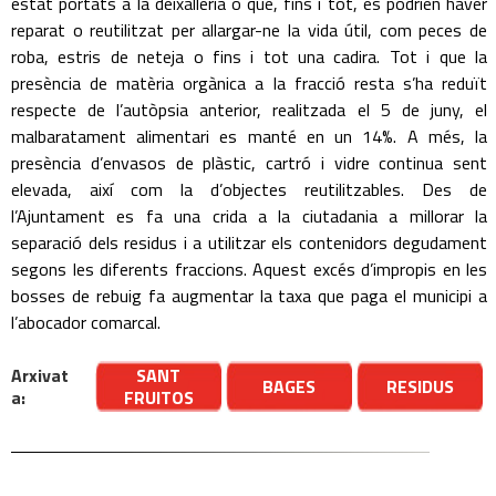
estat portats a la deixalleria o que, fins i tot, es podrien haver
reparat o reutilitzat per allargar-ne la vida útil, com peces de
roba, estris de neteja o fins i tot una cadira. Tot i que la
presència de matèria orgànica a la fracció resta s’ha reduït
respecte de l’autòpsia anterior, realitzada el 5 de juny, el
malbaratament alimentari es manté en un 14%. A més, la
presència d’envasos de plàstic, cartró i vidre continua sent
elevada, així com la d’objectes reutilitzables. Des de
l’Ajuntament es fa una crida a la ciutadania a millorar la
separació dels residus i a utilitzar els contenidors degudament
segons les diferents fraccions. Aquest excés d’impropis en les
bosses de rebuig fa augmentar la taxa que paga el municipi a
l’abocador comarcal.
Arxivat
SANT
BAGES
RESIDUS
a:
FRUITOS