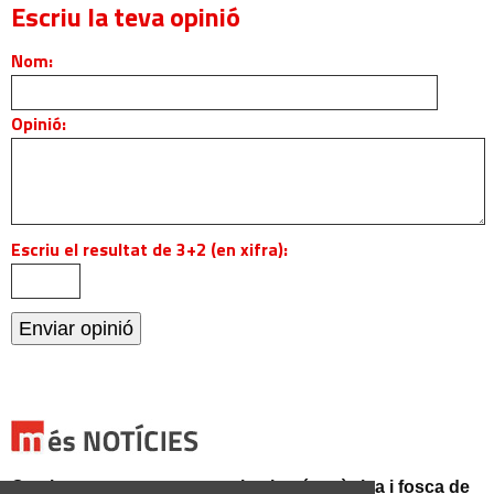
Escriu la teva opinió
Nom:
Opinió:
Escriu el resultat de 3+2 (en xifra):
Catalunya es prepara per a la nit més màgica i fosca de