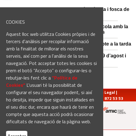
Catalunya es prepara per a la nit més màgica i fosca de
l'estiu, més enllà de l'eclipsi
COOKIES
Sant Fruitós posa en valor el patrimoni agrícola amb la
restauració i exposició de peces històriques
Aquest lloc web utilitza Cookies pròpies i de
tercers d'anàlisis per recopilar informació
Es manté la previsió de pluges fortes dissabte a la tarda
amb la finalitat de millorar els nostres
serveis, així com per a l'anàlisi de la seva
El 3x3 de bàsquet de Solsona s’avança al 29 d’agost i
estrena premis en metàl·lic
navegació. Pot acceptar totes les cookies si
prem el botó “Accepto” o configurar-les o
rebutjar-les fent clic a
“Política de
Cookies“
L'usuari té la possibilitat de
configurar el seu navegador podent, si així
redaccio@manresadiari.cat
|
Qui som
|
Avís Legal
|
Pompeu Fabra, 7-13, 08240-Manresa | Tel.: 93 872 53 53
ho desitja, impedir que siguin instal·lades en
el seu disc dur, encara que haurà de tenir en
compte que aquesta acció podrà ocasionar
Altres mitjans del grup:
dificultats de navegació de la pàgina web.
[Web creada per
Duma Interactiva
]