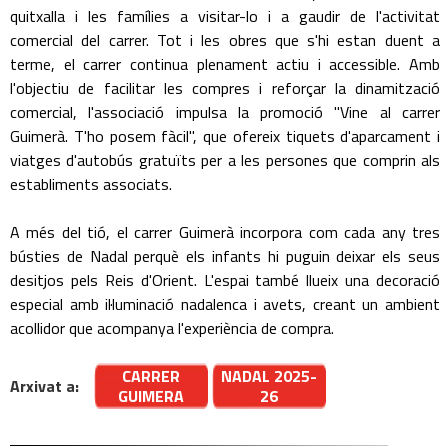
quitxalla i les famílies a visitar-lo i a gaudir de l'activitat
comercial del carrer. Tot i les obres que s'hi estan duent a
terme, el carrer continua plenament actiu i accessible. Amb
l'objectiu de facilitar les compres i reforçar la dinamització
comercial, l'associació impulsa la promoció "Vine al carrer
Guimerà. T'ho posem fàcil", que ofereix tiquets d'aparcament i
viatges d'autobús gratuïts per a les persones que comprin als
establiments associats.
A més del tió, el carrer Guimerà incorpora com cada any tres
bústies de Nadal perquè els infants hi puguin deixar els seus
desitjos pels Reis d'Orient. L'espai també llueix una decoració
especial amb il·luminació nadalenca i avets, creant un ambient
acollidor que acompanya l'experiència de compra.
CARRER
NADAL 2025-
Arxivat a:
GUIMERA
26