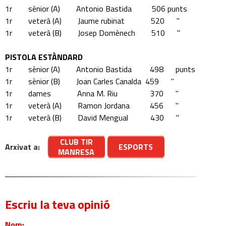
1r sènior (A) Antonio Bastida 506 punts
1r veterà (A) Jaume rubinat 520 "
1r veterà (B) Josep Domènech 510 "
PISTOLA ESTÀNDARD
1r sènior (A) Antonio Bastida 498 punts
1r sènior (B) Joan Carles Canalda 459 "
1r dames Anna M. Riu 370 "
1r veterà (A) Ramon Jordana 456 "
1r veterà (B) David Mengual 430 "
CLUB TIR
Arxivat a:
ESPORTS
MANRESA
Escriu la teva opinió
Nom: