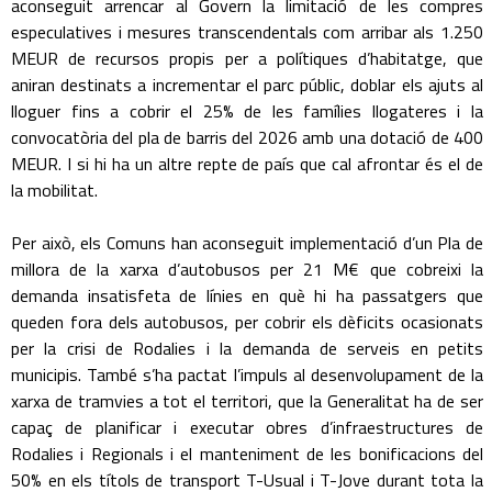
aconseguit arrencar al Govern la limitació de les compres
especulatives i mesures transcendentals com arribar als 1.250
MEUR de recursos propis per a polítiques d’habitatge, que
aniran destinats a incrementar el parc públic, doblar els ajuts al
lloguer fins a cobrir el 25% de les famílies llogateres i la
convocatòria del pla de barris del 2026 amb una dotació de 400
MEUR. I si hi ha un altre repte de país que cal afrontar és el de
la mobilitat.
Per això, els Comuns han aconseguit implementació d’un Pla de
millora de la xarxa d’autobusos per 21 M€ que cobreixi la
demanda insatisfeta de línies en què hi ha passatgers que
queden fora dels autobusos, per cobrir els dèficits ocasionats
per la crisi de Rodalies i la demanda de serveis en petits
municipis. També s’ha pactat l’impuls al desenvolupament de la
xarxa de tramvies a tot el territori, que la Generalitat ha de ser
capaç de planificar i executar obres d’infraestructures de
Rodalies i Regionals i el manteniment de les bonificacions del
50% en els títols de transport T-Usual i T-Jove durant tota la