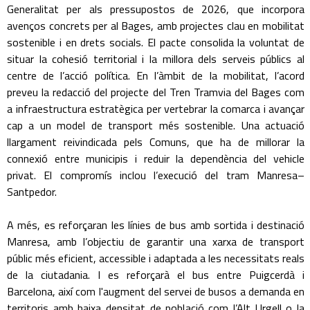
Generalitat per als pressupostos de 2026, que incorpora
avenços concrets per al Bages, amb projectes clau en mobilitat
sostenible i en drets socials. El pacte consolida la voluntat de
situar la cohesió territorial i la millora dels serveis públics al
centre de l’acció política. En l’àmbit de la mobilitat, l’acord
preveu la redacció del projecte del Tren Tramvia del Bages com
a infraestructura estratègica per vertebrar la comarca i avançar
cap a un model de transport més sostenible. Una actuació
llargament reivindicada pels Comuns, que ha de millorar la
connexió entre municipis i reduir la dependència del vehicle
privat. El compromís inclou l’execució del tram Manresa–
Santpedor.
A més, es reforçaran les línies de bus amb sortida i destinació
Manresa, amb l’objectiu de garantir una xarxa de transport
públic més eficient, accessible i adaptada a les necessitats reals
de la ciutadania. I es reforçarà el bus entre Puigcerdà i
Barcelona, així com l'augment del servei de busos a demanda en
territoris amb baixa densitat de població com l’Alt Urgell o la