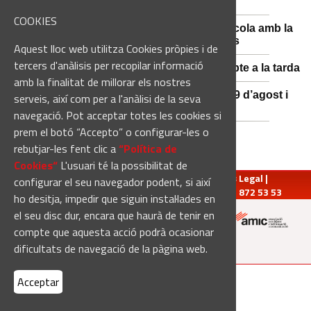
l'estiu, més enllà de l'eclipsi
COOKIES
Sant Fruitós posa en valor el patrimoni agrícola amb la
restauració i exposició de peces històriques
Aquest lloc web utilitza Cookies pròpies i de
tercers d'anàlisis per recopilar informació
Es manté la previsió de pluges fortes dissabte a la tarda
amb la finalitat de millorar els nostres
El 3x3 de bàsquet de Solsona s’avança al 29 d’agost i
serveis, així com per a l'anàlisi de la seva
estrena premis en metàl·lic
navegació. Pot acceptar totes les cookies si
prem el botó “Accepto” o configurar-les o
rebutjar-les fent clic a
“Política de
Cookies“
L'usuari té la possibilitat de
redaccio@manresadiari.cat
|
Qui som
|
Avís Legal
|
configurar el seu navegador podent, si així
Pompeu Fabra, 7-13, 08240-Manresa | Tel.: 93 872 53 53
ho desitja, impedir que siguin instal·lades en
el seu disc dur, encara que haurà de tenir en
compte que aquesta acció podrà ocasionar
Altres mitjans del grup:
dificultats de navegació de la pàgina web.
[Web creada per
Duma Interactiva
]
Acceptar