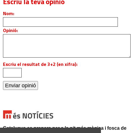
Escriu la teva opinió
Nom:
Opinió:
Escriu el resultat de 3+2 (en xifra):
Catalunya es prepara per a la nit més màgica i fosca de