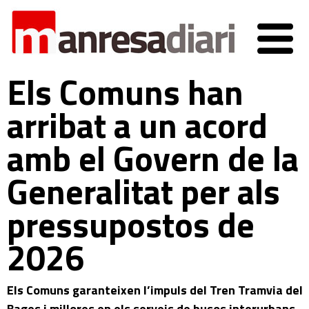
Els Comuns han
arribat a un acord
amb el Govern de la
Generalitat per als
pressupostos de
2026
Els Comuns garanteixen l’impuls del Tren Tramvia del
Bages i millores en els serveis de busos interurbans