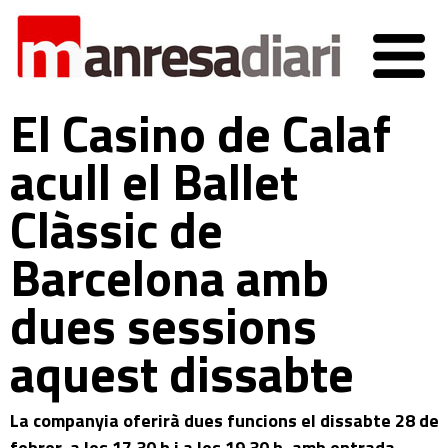
El Casino de Calaf
acull el Ballet
Clàssic de
Barcelona amb
dues sessions
aquest dissabte
La companyia oferirà dues funcions el dissabte 28 de
febrer, a les 17.30 h i a les 19.30 h, amb entrada