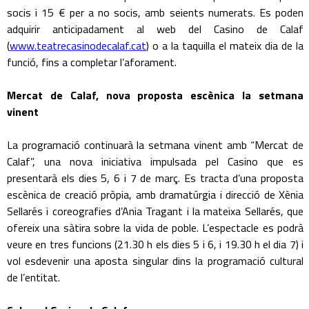
socis i 15 € per a no socis, amb seients numerats. Es poden
adquirir anticipadament al web del Casino de Calaf
(
www.teatrecasinodecalaf.cat
) o a la taquilla el mateix dia de la
funció, fins a completar l’aforament.
Mercat de Calaf, nova proposta escènica la setmana
vinent
La programació continuarà la setmana vinent amb “Mercat de
Calaf”, una nova iniciativa impulsada pel Casino que es
presentarà els dies 5, 6 i 7 de març. Es tracta d’una proposta
escènica de creació pròpia, amb dramatúrgia i direcció de Xènia
Sellarés i coreografies d’Ania Tragant i la mateixa Sellarés, que
ofereix una sàtira sobre la vida de poble. L’espectacle es podrà
veure en tres funcions (21.30 h els dies 5 i 6, i 19.30 h el dia 7) i
vol esdevenir una aposta singular dins la programació cultural
de l’entitat.