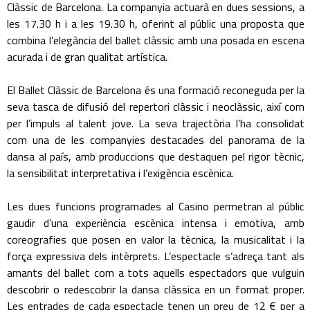
Clàssic de Barcelona. La companyia actuarà en dues sessions, a
les 17.30 h i a les 19.30 h, oferint al públic una proposta que
combina l’elegància del ballet clàssic amb una posada en escena
acurada i de gran qualitat artística.
El Ballet Clàssic de Barcelona és una formació reconeguda per la
seva tasca de difusió del repertori clàssic i neoclàssic, així com
per l’impuls al talent jove. La seva trajectòria l’ha consolidat
com una de les companyies destacades del panorama de la
dansa al país, amb produccions que destaquen pel rigor tècnic,
la sensibilitat interpretativa i l’exigència escènica.
Les dues funcions programades al Casino permetran al públic
gaudir d’una experiència escènica intensa i emotiva, amb
coreografies que posen en valor la tècnica, la musicalitat i la
força expressiva dels intèrprets. L’espectacle s’adreça tant als
amants del ballet com a tots aquells espectadors que vulguin
descobrir o redescobrir la dansa clàssica en un format proper.
Les entrades de cada espectacle tenen un preu de 12 € per a