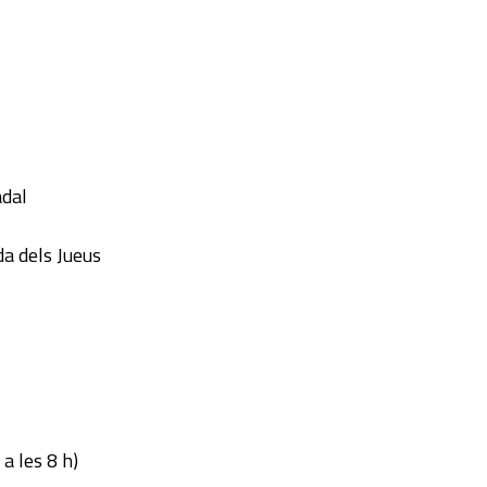
adal
a dels Jueus
a les 8 h)