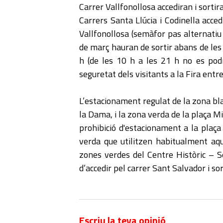
Carrer Vallfonollosa accediran i sortir
Carrers Santa Llúcia i Codinella acced
Vallfonollosa (semàfor pas alternatiu 
de març hauran de sortir abans de les 
h (de les 10 h a les 21 h no es podrà
seguretat dels visitants a la Fira entre
L’estacionament regulat de la zona bla
la Dama, i la zona verda de la plaça M
prohibició d'estacionament a la plaça
verda que utilitzen habitualment aq
zones verdes del Centre Històric – S
d’accedir pel carrer Sant Salvador i sor
Escriu la teva opinió