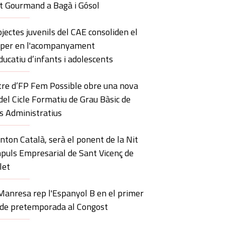
t Gourmand a Bagà i Gósol
ojectes juvenils del CAE consoliden el
aper en l'acompanyament
ducatiu d’infants i adolescents
tre d’FP Fem Possible obre una nova
 del Cicle Formatiu de Grau Bàsic de
s Administratius
nton Català, serà el ponent de la Nit
mpuls Empresarial de Sant Vicenç de
let
Manresa rep l'Espanyol B en el primer
 de pretemporada al Congost