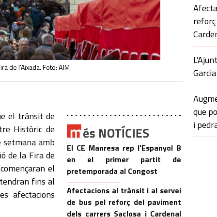
Afecta
reforç
Carden
L'Ajun
ira de l'Aixada. Foto: AJM
Garcia
Augmen
que p
 el trànsit de
i pedr
tre Històric de
de setmana amb
El CE Manresa rep l'Espanyol B
ió de la Fira de
en el primer partit de
t començaran el
pretemporada al Congost
stendran fins al
Afectacions al trànsit i al servei
s afectacions
de bus pel reforç del paviment
dels carrers Saclosa i Cardenal