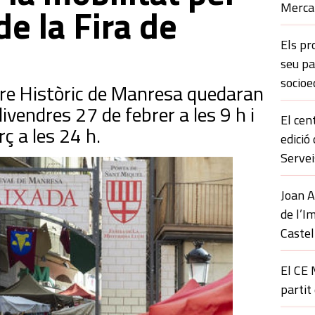
Merca
de la Fira de
Els pr
seu p
socioe
tre Històric de Manresa quedaran
divendres 27 de febrer a les 9 h i
El cen
ç a les 24 h.
edició
Servei
Joan A
de l’I
Castel
El CE 
partit