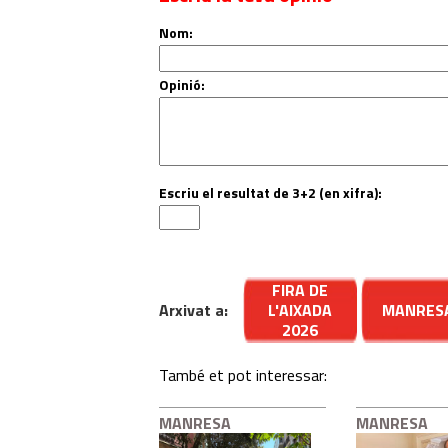
Nom:
Opinió:
Escriu el resultat de 3+2 (en xifra):
FIRA DE
Arxivat a:
L'AIXADA
MANRES
2026
També et pot interessar:
MANRESA
MANRESA