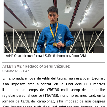
Adrià Caso, bicampió català SUB18 shorttrack. Foto: CAM
ATLETISME
/ Redacció/ Sergi Vázquez
02/03/2026 21:47
En la jornada el jove deixeble del tècnic manresà Joan Lleonart
s'ha imposat amb autoritat en la final dels 800 metres
llisos amb un temps de 1'56"36 molt aprop del seu millor
registre personal que te (1'56"33), i cinc hores més tard, en la
jornada de tarda del campionat, s'ha imposat de nou desprès
d'un impresionant rush final del migfondista bagenc en els