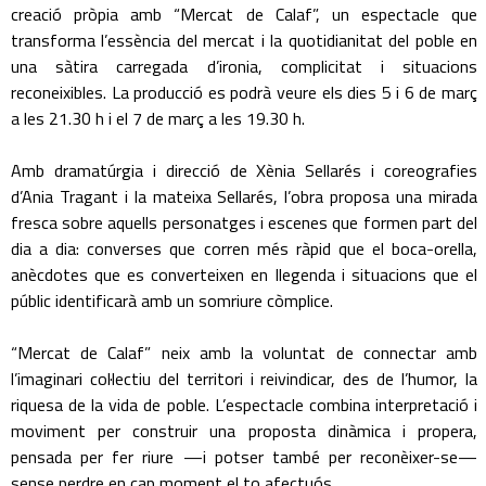
creació pròpia amb “Mercat de Calaf”, un espectacle que
transforma l’essència del mercat i la quotidianitat del poble en
una sàtira carregada d’ironia, complicitat i situacions
reconeixibles. La producció es podrà veure els dies 5 i 6 de març
a les 21.30 h i el 7 de març a les 19.30 h.
Amb dramatúrgia i direcció de Xènia Sellarés i coreografies
d’Ania Tragant i la mateixa Sellarés, l’obra proposa una mirada
fresca sobre aquells personatges i escenes que formen part del
dia a dia: converses que corren més ràpid que el boca-orella,
anècdotes que es converteixen en llegenda i situacions que el
públic identificarà amb un somriure còmplice.
“Mercat de Calaf” neix amb la voluntat de connectar amb
l’imaginari col·lectiu del territori i reivindicar, des de l’humor, la
riquesa de la vida de poble. L’espectacle combina interpretació i
moviment per construir una proposta dinàmica i propera,
pensada per fer riure —i potser també per reconèixer-se—
sense perdre en cap moment el to afectuós.