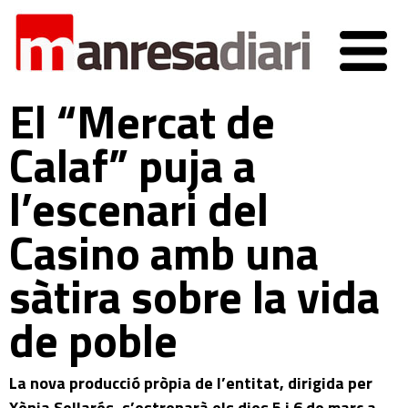
El “Mercat de
Calaf” puja a
l’escenari del
Casino amb una
sàtira sobre la vida
de poble
La nova producció pròpia de l’entitat, dirigida per
Xènia Sellarés, s’estrenarà els dies 5 i 6 de març a