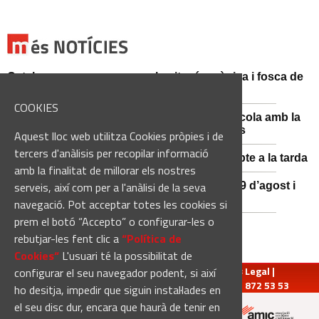
Catalunya es prepara per a la nit més màgica i fosca de
l'estiu, més enllà de l'eclipsi
COOKIES
Sant Fruitós posa en valor el patrimoni agrícola amb la
restauració i exposició de peces històriques
Aquest lloc web utilitza Cookies pròpies i de
tercers d'anàlisis per recopilar informació
Es manté la previsió de pluges fortes dissabte a la tarda
amb la finalitat de millorar els nostres
serveis, així com per a l'anàlisi de la seva
El 3x3 de bàsquet de Solsona s’avança al 29 d’agost i
estrena premis en metàl·lic
navegació. Pot acceptar totes les cookies si
prem el botó “Accepto” o configurar-les o
rebutjar-les fent clic a
“Política de
Cookies“
L'usuari té la possibilitat de
redaccio@manresadiari.cat
|
Qui som
|
Avís Legal
|
configurar el seu navegador podent, si així
Pompeu Fabra, 7-13, 08240-Manresa | Tel.: 93 872 53 53
ho desitja, impedir que siguin instal·lades en
el seu disc dur, encara que haurà de tenir en