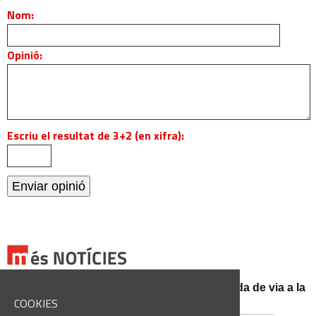
Nom:
Opinió:
Escriu el resultat de 3+2 (en xifra):
El conductor d'un turisme mor en una sortida de via a la
BV-3008 a Fonollosa
COOKIES