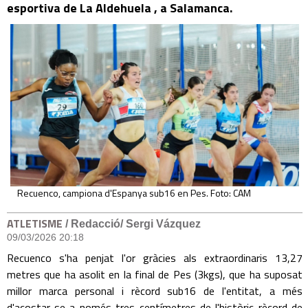
esportiva de La Aldehuela , a Salamanca.
Recuenco, campiona d'Espanya sub16 en Pes. Foto: CAM
ATLETISME
/ Redacció/ Sergi Vázquez
09/03/2026 20:18
Recuenco s'ha penjat l'or gràcies als extraordinaris 13,27
metres que ha asolit en la final de Pes (3kgs), que ha suposat
millor marca personal i rècord sub16 de l'entitat, a més
d'acostar-se a només tres centímetres de l'històric rècord de