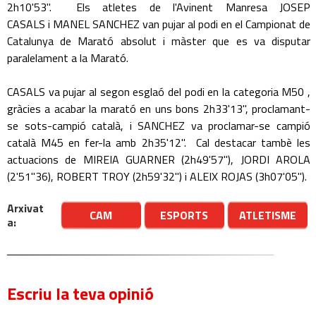
2h10'53". Els atletes de l'Avinent Manresa JOSEP
CASALS i MANEL SANCHEZ van pujar al podi en el Campionat de
Catalunya de Marató absolut i màster que es va disputar
paralelament a la Marató.
CASALS va pujar al segon esglaó del podi en la categoria M50 ,
gràcies a acabar la marató en uns bons 2h33'13", proclamant-
se sots-campió català, i SANCHEZ va proclamar-se campió
català M45 en fer-la amb 2h35'12". Cal destacar tambè les
actuacions de MIREIA GUARNER (2h49'57"), JORDI AROLA
(2'51"36), ROBERT TROY (2h59'32") i ALEIX ROJAS (3h07'05").
Arxivat
CAM
ESPORTS
ATLETISME
a:
Escriu la teva opinió