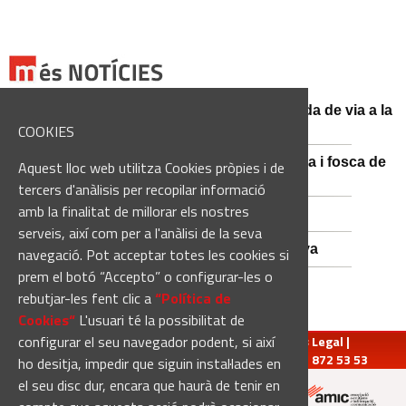
El conductor d'un turisme mor en una sortida de via a la
BV-3008 a Fonollosa
COOKIES
Catalunya es prepara per a la nit més màgica i fosca de
Aquest lloc web utilitza Cookies pròpies i de
l'estiu, més enllà de l'eclipsi
tercers d'anàlisis per recopilar informació
amb la finalitat de millorar els nostres
Empats sense gols a Santa Coloma
serveis, així com per a l'anàlisi de la seva
Nou Atles de Varietats de Vinya de Catalunya
navegació. Pot acceptar totes les cookies si
prem el botó “Accepto” o configurar-les o
rebutjar-les fent clic a
“Política de
Cookies“
L'usuari té la possibilitat de
configurar el seu navegador podent, si així
redaccio@manresadiari.cat
|
Qui som
|
Avís Legal
|
Pompeu Fabra, 7-13, 08240-Manresa | Tel.: 93 872 53 53
ho desitja, impedir que siguin instal·lades en
el seu disc dur, encara que haurà de tenir en