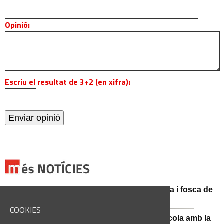
Opinió:
Escriu el resultat de 3+2 (en xifra):
Catalunya es prepara per a la nit més màgica i fosca de
l'estiu, més enllà de l'eclipsi
COOKIES
Sant Fruitós posa en valor el patrimoni agrícola amb la