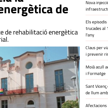
Nova injecci
 energètica de
infraestruct
Els episodis
trucades al
te de rehabilitació energètica
l'any
ial.
Claus per vi
i prevenir ri
Moià acull a
i Formatge
Sant Vicenç
de llum amb
Afectacions 