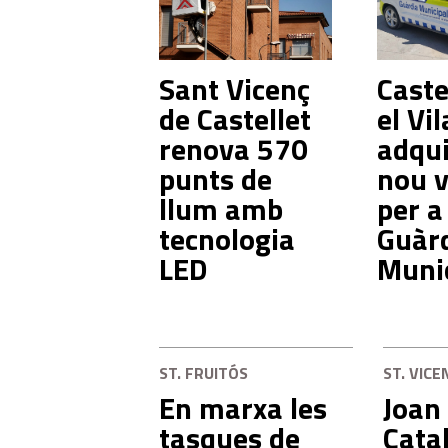
Sant Vicenç
Castel
de Castellet
el Vil
renova 570
adqui
punts de
nou v
llum amb
per a
tecnologia
Guàr
LED
Muni
ST. FRUITÓS
ST. VICE
En marxa les
Joan
tasques de
Catal