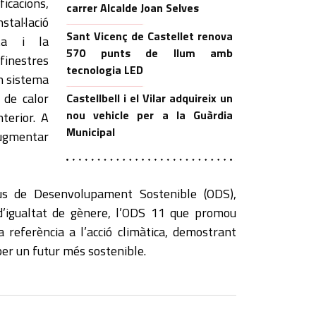
icacions,
carrer Alcalde Joan Selves
tal·lació
Sant Vicenç de Castellet renova
ta i la
570 punts de llum amb
 finestres
tecnologia LED
n sistema
 de calor
Castellbell i el Vilar adquireix un
nou vehicle per a la Guàrdia
nterior. A
Municipal
augmentar
ius de Desenvolupament Sostenible (ODS),
d’igualtat de gènere, l’ODS 11 que promou
a referència a l’acció climàtica, demostrant
per un futur més sostenible.