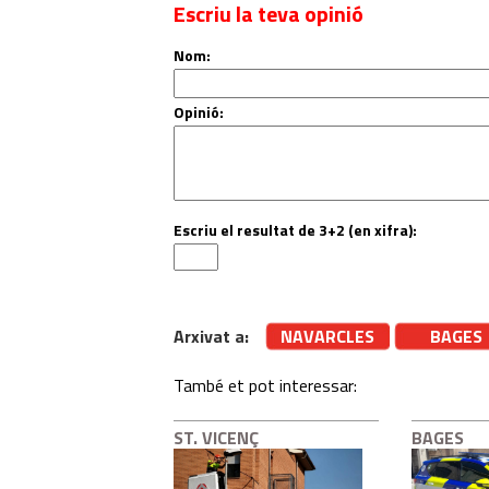
Escriu la teva opinió
Nom:
Opinió:
Escriu el resultat de 3+2 (en xifra):
Arxivat a:
NAVARCLES
BAGES
També et pot interessar:
ST. VICENÇ
BAGES