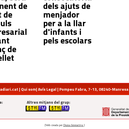
onent de
dels ajuts de
t de
menjador
puls
per a la llar
esarial
d'infants i
ant
pels escolars
nç de
llet
diari.cat
|
Qui som
|
Avís Legal
| Pompeu Fabra, 7-13, 08240-Manresa | 
e:
Altres mitjans del grup:
[Web creada per
Duma Interactiva
]