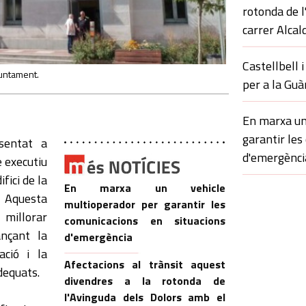
rotonda de l
carrer Alcal
Castellbell i
Ajuntament.
per a la Guà
z
En marxa un
garantir les
sentat a
d'emergènci
 executiu
ifici de la
En marxa un vehicle
 Aquesta
multioperador per garantir les
l millorar
comunicacions en situacions
jançant la
d'emergència
ació i la
Afectacions al trànsit aquest
adequats.
divendres a la rotonda de
l'Avinguda dels Dolors amb el