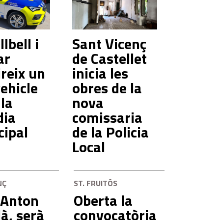
lbell i
Sant Vicenç
ar
de Castellet
reix un
inicia les
ehicle
obres de la
 la
nova
dia
comissaria
cipal
de la Policia
Local
NÇ
ST. FRUITÓS
 Anton
Oberta la
à, serà
convocatòria