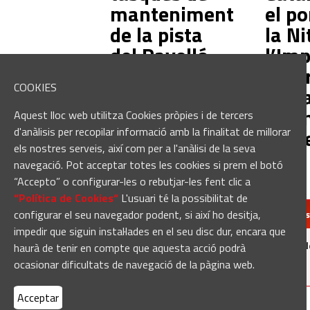
manteniment
el p
de la pista
la Ni
del Pavelló
l’Im
d'Esports
Empr
COOKIES
Municipal de
de S
Sant Fruitós
Vice
Aquest lloc web utilitza Cookies pròpies i de tercers
Caste
d'anàlisis per recopilar informació amb la finalitat de millorar
els nostres serveis, així com per a l'anàlisi de la seva
navegació. Pot acceptar totes les cookies si prem el botó
“Accepto” o configurar-les o rebutjar-les fent clic a
“Política de Cookies“
L'usuari té la possibilitat de
configurar el seu navegador podent, si així ho desitja,
redaccio@manresa
impedir que siguin instal·lades en el seu disc dur, encara que
Manresadiari.cat és un producte d
haurà de tenir en compte que aquesta acció podrà
ocasionar dificultats de navegació de la pàgina web.
Acceptar