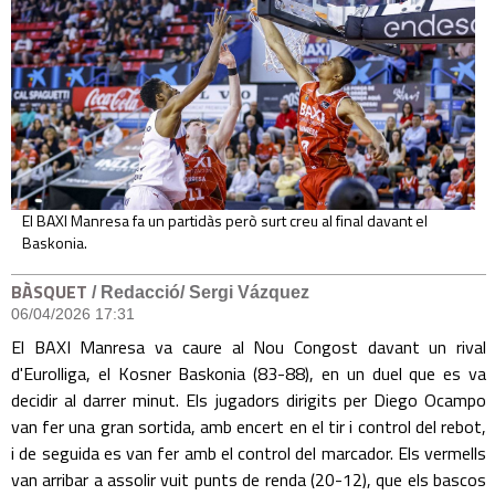
El BAXI Manresa fa un partidàs però surt creu al final davant el
Baskonia.
BÀSQUET
/ Redacció/ Sergi Vázquez
06/04/2026 17:31
El BAXI Manresa va caure al Nou Congost davant un rival
d'Eurolliga, el Kosner Baskonia (83-88), en un duel que es va
decidir al darrer minut. Els jugadors dirigits per Diego Ocampo
van fer una gran sortida, amb encert en el tir i control del rebot,
i de seguida es van fer amb el control del marcador. Els vermells
van arribar a assolir vuit punts de renda (20-12), que els bascos