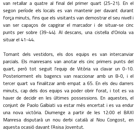
van retallar a quatre al final del primer quart (25-21). En el
segon període els locals es van mantenir per davant durant
força minuts, fins que els visitants van demostrar el seu nivell i
van ser capaços de capgirar el marcador i de situar-se cinc
punts per sobre (39-44). Al descans, una cistella d'Oriola va
situar el 41-44.
Tornant dels vestidors, els dos equips es van intercanviar
parcials. Els manresans van anotar els cinc primers punts del
quart, però tot seguit l'equip de Vitòria va clavar un 0-10.
Posteriorment els bagencs van reaccionar amb un 8-0, i el
tercer quart va finalitzar amb empat a 65. En els deu darrers
minuts, cap dels dos equips va poder obrir forat, i tot es va
haver de decidir en les últimes possessions. En aquestes, el
conjunt de Paolo Galbiati va estar més encertat i es va endur
una nova victòria. Diumenge a partir de les 12:00 el BAXI
Manresa disputarà un nou derbi català al Nou Congost, en
aquesta ocasió davant l'Asisa Joventut.