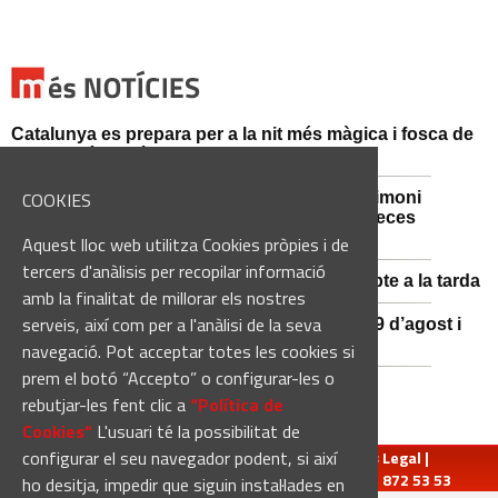
Catalunya es prepara per a la nit més màgica i fosca de
l'estiu, més enllà de l'eclipsi
COOKIES
Sant Fruitós de Bages posa en valor el patrimoni
agrícola amb la restauració i exposició de peces
històriques
Aquest lloc web utilitza Cookies pròpies i de
tercers d'anàlisis per recopilar informació
Es manté la previsió de pluges fortes dissabte a la tarda
amb la finalitat de millorar els nostres
serveis, així com per a l'anàlisi de la seva
El 3x3 de bàsquet de Solsona s’avança al 29 d’agost i
estrena premis en metàl·lic
navegació. Pot acceptar totes les cookies si
prem el botó “Accepto” o configurar-les o
rebutjar-les fent clic a
“Política de
Cookies“
L'usuari té la possibilitat de
configurar el seu navegador podent, si així
redaccio@manresadiari.cat
|
Qui som
|
Avís Legal
|
Pompeu Fabra, 7-13, 08240-Manresa | Tel.: 93 872 53 53
ho desitja, impedir que siguin instal·lades en