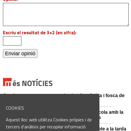
Escriu el resultat de 3+2 (en xifra):
Catalunya es prepara per a la nit més màgica i fosca de
l'estiu, més enllà de l'eclipsi
COOKIES
Sant Fruitós posa en valor el patrimoni agrícola amb la
restauració i exposició de peces històriques
Aquest lloc web utilitza Cookies pròpies i de
tercers d'anàlisis per recopilar informació
Es manté la previsió de pluges fortes dissabte a la tarda