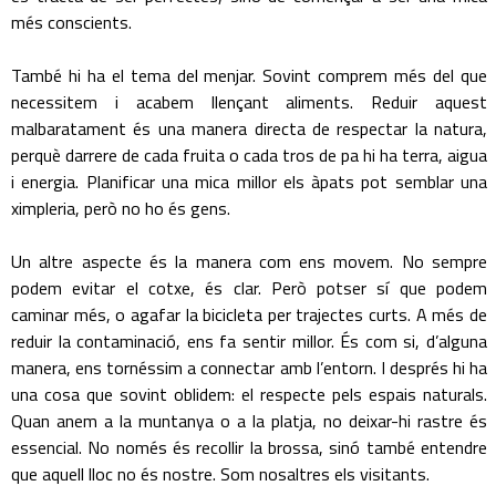
més conscients.
També hi ha el tema del menjar. Sovint comprem més del que
necessitem i acabem llençant aliments. Reduir aquest
malbaratament és una manera directa de respectar la natura,
perquè darrere de cada fruita o cada tros de pa hi ha terra, aigua
i energia. Planificar una mica millor els àpats pot semblar una
ximpleria, però no ho és gens.
Un altre aspecte és la manera com ens movem. No sempre
podem evitar el cotxe, és clar. Però potser sí que podem
caminar més, o agafar la bicicleta per trajectes curts. A més de
reduir la contaminació, ens fa sentir millor. És com si, d’alguna
manera, ens tornéssim a connectar amb l’entorn. I després hi ha
una cosa que sovint oblidem: el respecte pels espais naturals.
Quan anem a la muntanya o a la platja, no deixar-hi rastre és
essencial. No només és recollir la brossa, sinó també entendre
que aquell lloc no és nostre. Som nosaltres els visitants.