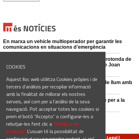
En marxa un vehicle multioperador per garantir les
comunicacions en situacions d'emergència
Afectacions al trànsit aquest divendres a la rotonda de
l'Avinguda dels Dolors amb el carrer Alcalde Joan
COOKIES
Selves
Aquest lloc web utilitza Cookies pròpies i de
Sant Vicenç de Castellet renova 570 punts de llum amb
tercers d'anàlisis per recopilar informació
tecnologia LED
amb la finalitat de millorar els nostres
Castellbell i el Vilar adquireix un nou vehicle per a la
serveis, així com per a l'anàlisi de la seva
Guàrdia Municipal
navegació. Pot acceptar totes les cookies si
prem el botó “Accepto” o configurar-les o
rebutjar-les fent clic a
“Política de
Cookies“
L'usuari té la possibilitat de
redaccio@manresadiari.cat
|
Qui som
|
Avís Legal
|
configurar el seu navegador podent, si així