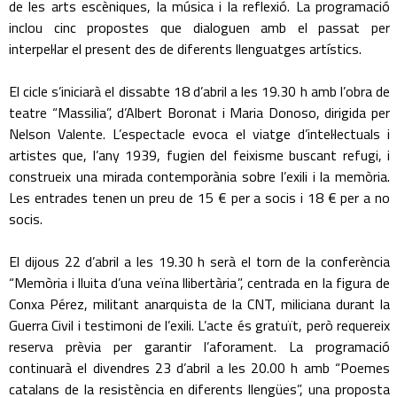
de les arts escèniques, la música i la reflexió. La programació
inclou cinc propostes que dialoguen amb el passat per
interpel·lar el present des de diferents llenguatges artístics.
El cicle s’iniciarà el dissabte 18 d’abril a les 19.30 h amb l’obra de
teatre “Massilia”, d’Albert Boronat i Maria Donoso, dirigida per
Nelson Valente. L’espectacle evoca el viatge d’intel·lectuals i
artistes que, l’any 1939, fugien del feixisme buscant refugi, i
construeix una mirada contemporània sobre l’exili i la memòria.
Les entrades tenen un preu de 15 € per a socis i 18 € per a no
socis.
El dijous 22 d’abril a les 19.30 h serà el torn de la conferència
“Memòria i lluita d’una veïna llibertària”, centrada en la figura de
Conxa Pérez, militant anarquista de la CNT, miliciana durant la
Guerra Civil i testimoni de l’exili. L’acte és gratuït, però requereix
reserva prèvia per garantir l’aforament. La programació
continuarà el divendres 23 d’abril a les 20.00 h amb “Poemes
catalans de la resistència en diferents llengües”, una proposta