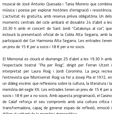
musical de José Antonio Quesada i Tania Moreno que combina
música i poesia per explorar històries d’emigració i resistència.
L’activitat és gratuïta, amb reserva prèvia obligatòria. Un dels
moments centrals del cicle arribarà el dissabte 24 d’abril a les
20.30 h amb el concert de Sant Jordi “Catalunya al cor”, que
inclourà la presentació oficial de la Cobla Alta Segarra, amb la
participació del Cor Harmonia Alta Segarra. Les entrades tenen
un preu de 15 € per a socis i 18 € per a no socis.
El Memorial es clourà el diumenge 25 d’abril a les 19.30 h amb
l’espectacle teatral “Pla per Roig”, dirigit per Ferran Utzet i
interpretat per Laura Roig i Jordi Coromina. La peça recrea
l’entrevista que Montserrat Roig va fer a Josep Pla el 1972, en
un diàleg escènic que reflexiona sobre la cultura, la literatura i la
memòria del segle XX. Les entrades tenen un preu de 15 € per a
socis i 18 € per a no socis. Amb aquesta programació, el Casino
de Calaf reforça el seu compromís amb una cultura crítica i
transformadora, capaç de generar espais de reflexió, emoció i
diàleg al voltant de la memòria democràtica.