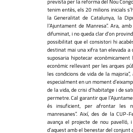
prevista per la reforma del Nou Congos
tenim entès, els 20 milions inicials s
la Generalitat de Catalunya, la Dip
l’Ajuntament de Manresa”. Ara, amb 
difuminat, i no queda clar d’on provin
possibilitat que el consistori hi aca
destinat mai una xifra tan elevada a 
suposaria hipotecar econòmicament la
econòmic rellevant per les arques pú
les condicions de vida de la majoria”
especialment en un moment d’eixampla
de la vida, de crisi d’habitatge i de s
permetre. Cal garantir que l’Ajuntame
és insuficient, per afrontar les 
manresanes”. Així, des de la CUP
avança el projecte de nou pavelló, i
d’aquest amb el benestar del conjunt d