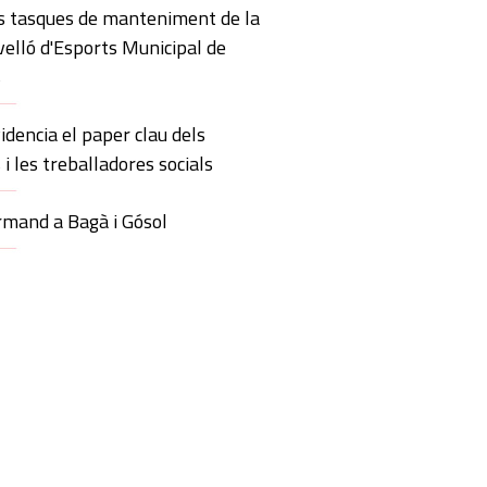
s tasques de manteniment de la
velló d'Esports Municipal de
s
idencia el paper clau dels
 i les treballadores socials
mand a Bagà i Gósol