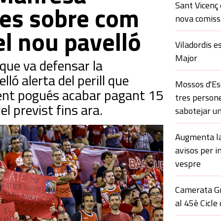
Sant Vicenç 
tes sobre com
nova comissa
el nou pavelló
Viladordis e
Major
que va defensar la
ló alerta del perill que
Mossos d'Esq
ent pogués acabar pagant 15
tres persone
del previst fins ara.
sabotejar un
Augmenta la 
avisos per i
vespre
Camerata Gr
al 45è Cicle