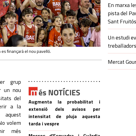
En marxa le
pista del Pa
Sant Fruitó
Un estudi ev
treballadors
s finançarà el nou pavelló.
Mercat Gour
er grup
ir un nou
itats del
Augmenta la probabilitat i
rir a la
extensió dels avisos per
 aquest
intensitat de pluja aquesta
“No volem
tarda i vespre
nir més
Mossos d'Esquadra i Guàrdia