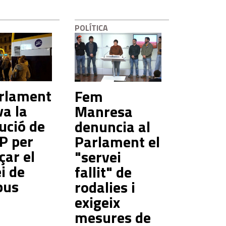
POLÍTICA
arlament
Fem
a la
Manresa
ució de
denuncia al
P per
Parlament el
çar el
"servei
i de
fallit" de
bus
rodalies i
exigeix
mesures de