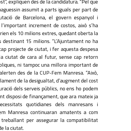
t”, expliquen des de la candidatura. “Pel que
’haguessin assumit a parts iguals per part de
utació de Barcelona, el govern espanyol i
l’important increment de costos, això s’ha
drien els 10 milions extres, quedant oberta la
bés destinant 15 milions. “L’Ajuntament no ha
cap projecte de ciutat, i fer aquesta despesa
 ciutat de cara al futur, sense cap retorn
bliques, ni tampoc una millora important de
, alerten des de la CUP-Fem Manresa. “Això,
ment de la desigualtat, d’augment del cost
aturació dels serveis públics, no ens ho podem
nt disposi de finançament, que ara mateix ja
necessitats quotidianes dels manresans i
-Fem Manresa continuaran amatents a com
 treballant per assegurar la compatibilitat
e la ciutat.