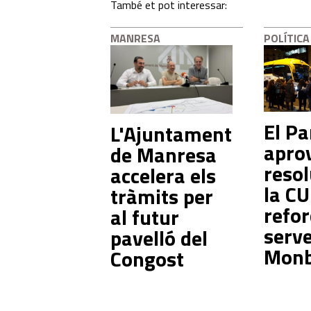
També et pot interessar:
MANRESA
POLÍTICA
El P
L'Ajuntament
aprov
de Manresa
resol
accelera els
la CU
tràmits per
refor
al futur
serve
pavelló del
Mon
Congost