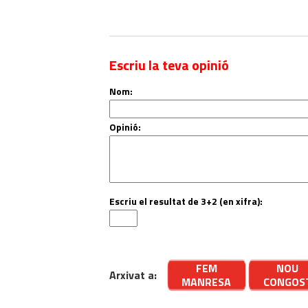
Escriu la teva opinió
Nom:
Opinió:
Escriu el resultat de 3+2 (en xifra):
FEM
NOU
Arxivat a:
MANRESA
CONGOS