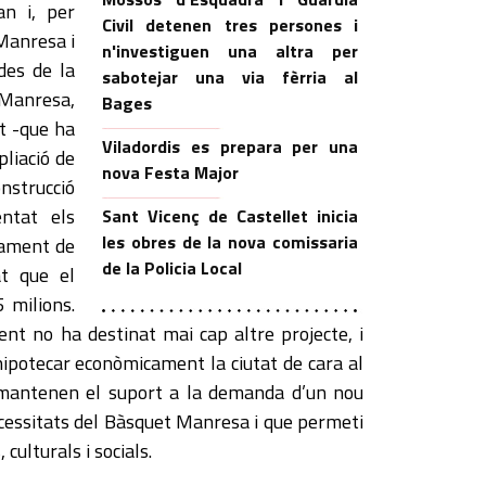
an i, per
Civil detenen tres persones i
Manresa i
n'investiguen una altra per
des de la
sabotejar una via fèrria al
Manresa,
Bages
t -que ha
Viladordis es prepara per una
liació de
nova Festa Major
onstrucció
ntat els
Sant Vicenç de Castellet inicia
les obres de la nova comissaria
çament de
de la Policia Local
at que el
5 milions.
nt no ha destinat mai cap altre projecte, i
 hipotecar econòmicament la ciutat de cara al
mantenen el suport a la demanda d’un nou
essitats del Bàsquet Manresa i que permeti
culturals i socials.