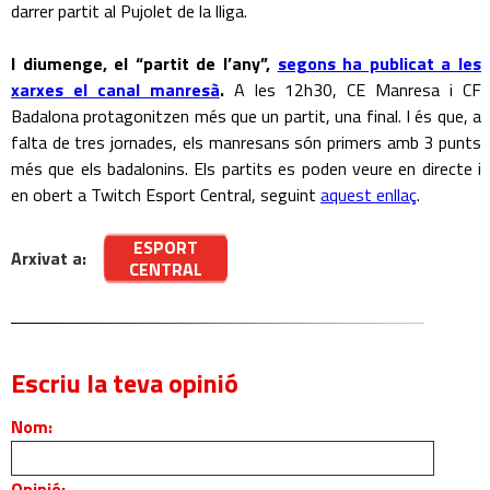
darrer partit al Pujolet de la lliga.
I diumenge, el “partit de l’any”,
segons ha publicat a les
xarxes el canal manresà
.
A les 12h30, CE Manresa i CF
Badalona protagonitzen més que un partit, una final. I és que, a
falta de tres jornades, els manresans són primers amb 3 punts
més que els badalonins. Els partits es poden veure en directe i
en obert a Twitch Esport Central, seguint
aquest enllaç
.
ESPORT
Arxivat a:
CENTRAL
Escriu la teva opinió
Nom:
Opinió: