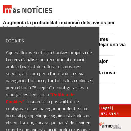
Augmenta la probabilitat i extensió dels avisos per
intensitat de pluja aquesta tarda i vespre
Mossos d'Esquadra i Guàrdia Civil detenen tres
COOKIES
persones i n'investiguen una altra per sabotejar una via
fèrria al Bages
Aquest lloc web utilitza Cookies pròpies i de
tercers d'anàlisis per recopilar informació
Viladordis es prepara per una nova Festa Major
amb la finalitat de millorar els nostres
serveis, així com per a l'anàlisi de la seva
Sant Vicenç de Castellet inicia les obres de la nova
comissaria de la Policia Local
navegació. Pot acceptar totes les cookies si
prem el botó “Accepto” o configurar-les o
rebutjar-les fent clic a
“Política de
Cookies“
L'usuari té la possibilitat de
redaccio@manresadiari.cat
|
Qui som
|
Avís Legal
|
configurar el seu navegador podent, si així
Pompeu Fabra, 7-13, 08240-Manresa | Tel.: 93 872 53 53
ho desitja, impedir que siguin instal·lades en
el seu disc dur, encara que haurà de tenir en
compte que aquesta acció podrà ocasionar