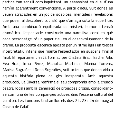
partida tan senzill com inquietant: un assassinat en el si d’una
família aparentment convencional. A partir d’aquí, vuit dones es
veuen atrapades en un joc de sospites, mentides i revelacions
que posen al descobert tot allò que s’amaga sota la superfície.
Amb una combinació equilibrada de misteri, humor i tensió
dramàtica, l’espectacle construeix una narrativa coral en què
cada personatge té un paper clau en el desenvolupament de la
trama. La proposta escènica aposta per un ritme àgil i un treball
interpretatiu intens que manté l’espectador en suspens fins al
final. El repartiment està format per Cristina Brau, Esther Vila,
Eva Brau, Irma Pérez, Manolita Martínez, Marina Torrens,
Marisa Sugrañes i Rosa Sugrañes, vuit actrius que donen vida a
aquesta història plena de girs inesperats. Amb aquesta
producció, La Diversa reafirma el seu compromís amb la creació
teatral local i amb la generació de projectes propis, consolidant-
se com una de les companyies actives dins l’escena cultural del
territori. Les funcions tindran lloc els dies 22, 23 i 24 de maig al
Casino de Calaf.