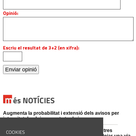
Opinió:
Escriu el resultat de 3+2 (en xifra):
Augmenta la probabilitat i extensió dels avisos per
intensitat de pluja aquesta tarda i vespre
Mossos d'Esquadra i Guàrdia Civil detenen tres
COOKIES
persones i n'investiguen una altra per sabotejar una via