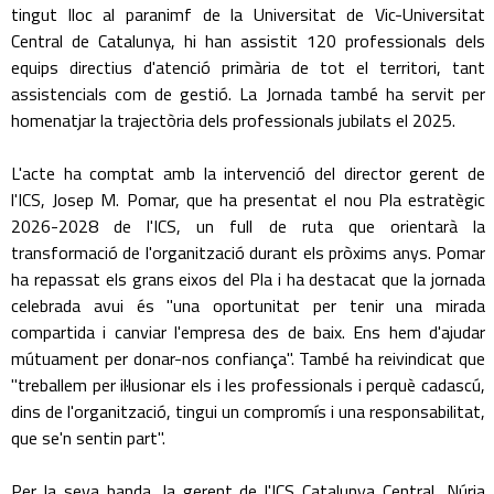
tingut lloc al paranimf de la Universitat de Vic-Universitat
Central de Catalunya, hi han assistit 120 professionals dels
equips directius d'atenció primària de tot el territori, tant
assistencials com de gestió. La Jornada també ha servit per
homenatjar la trajectòria dels professionals jubilats el 2025.
L'acte ha comptat amb la intervenció del director gerent de
l'ICS, Josep M. Pomar, que ha presentat el nou Pla estratègic
2026-2028 de l'ICS, un full de ruta que orientarà la
transformació de l'organització durant els pròxims anys. Pomar
ha repassat els grans eixos del Pla i ha destacat que la jornada
celebrada avui és "una oportunitat per tenir una mirada
compartida i canviar l'empresa des de baix. Ens hem d'ajudar
mútuament per donar-nos confiança". També ha reivindicat que
"treballem per il·lusionar els i les professionals i perquè cadascú,
dins de l'organització, tingui un compromís i una responsabilitat,
que se'n sentin part".
Per la seva banda, la gerent de l'ICS Catalunya Central, Núria