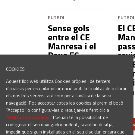
FUTBOL
FUTBO
Sense gols
El C
entre el CE
Man
Manresa i el
pas
Reus FC
revi
Reddis en el
CIM
COOKIES
segon test de
aba
pretemporada
d'in
Aquest lloc web utilitza Cookies pròpies i de tercers
comp
d'anàlisis per recopilar informació amb la finalitat de millorar
els nostres serveis, així com per a l'anàlisi de la seva
navegació. Pot acceptar totes les cookies si prem el botó
“Accepto” o configurar-les o rebutjar-les fent clic a
“Política de Cookies“
L'usuari té la possibilitat de
configurar el seu navegador podent, si així ho desitja,
redaccio@manresa
impedir que siguin instal·lades en el seu disc dur, encara que