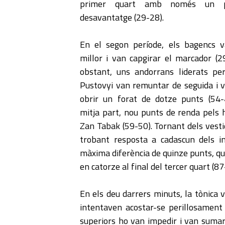
primer quart amb només un 
desavantatge (29-28).
En el segon període, els bagencs v
millor i van capgirar el marcador (2
obstant, uns andorrans liderats pe
Pustovyi van remuntar de seguida i 
obrir un forat de dotze punts (54-
mitja part, nou punts de renda pels
Zan Tabak (59-50). Tornant dels vesti
trobant resposta a cadascun dels in
màxima diferència de quinze punts, qu
en catorze al final del tercer quart (87
En els deu darrers minuts, la tònica 
intentaven acostar-se perillosament e
superiors ho van impedir i van sumar