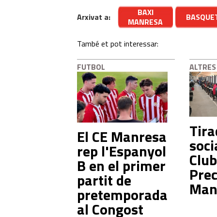
BAXI
Arxivat a:
BASQUE
MANRESA
També et pot interessar:
FUTBOL
ALTRES
Tira
El CE Manresa
soci
rep l'Espanyol
Club
B en el primer
Prec
partit de
Man
pretemporada
al Congost