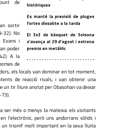
punt de
històriques
Es manté la previsió de pluges
fortes dissabte a la tarda
an sortir
9-32). No
El 3x3 de bàsquet de Solsona
r Evans i
s’avança al 29 d’agost i estrena
van poder
premis en metàl·lic
42). A la
 homes de
dors, els locals van dominar en tot moment,
tents de reacció rivals, i van obtenir una
e un tir lliure anotat per Obasohan va deixar
-73).
va ser més o menys la mateixa: els visitants
n l'electrònic, però uns andorrans sòlids i
 un triomf molt important en la seva lluita