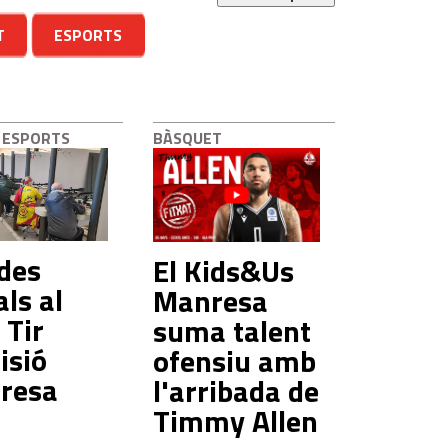
T
ESPORTS
 ESPORTS
BÀSQUET
des
El Kids&Us
als al
Manresa
 Tir
suma talent
isió
ofensiu amb
resa
l'arribada de
Timmy Allen