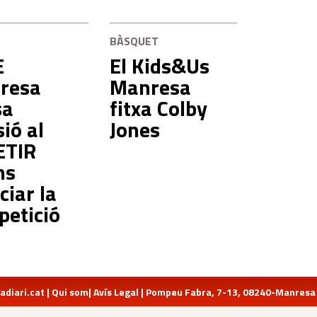
L
BÀSQUET
E
El Kids&Us
resa
Manresa
sa
fitxa Colby
sió al
Jones
ETIR
ns
iciar la
etició
diari.cat
|
Qui som
|
Avís Legal
| Pompeu Fabra, 7-13, 08240-Manresa | 