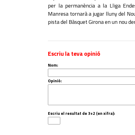
per la permanència a la Lliga Ende
Manresa tornarà a jugar lluny del Nou
pista del Bàsquet Girona en un nou derb
Escriu la teva opinió
Nom:
Opinió:
Escriu el resultat de 3+2 (en xifra):