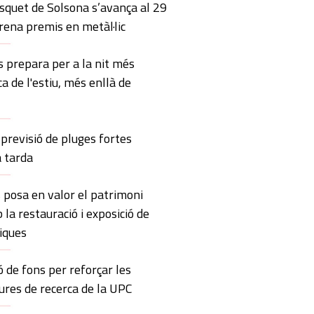
squet de Solsona s’avança al 29
trena premis en metàl·lic
 prepara per a la nit més
ca de l'estiu, més enllà de
previsió de pluges fortes
a tarda
 posa en valor el patrimoni
 la restauració i exposició de
iques
ó de fons per reforçar les
ures de recerca de la UPC