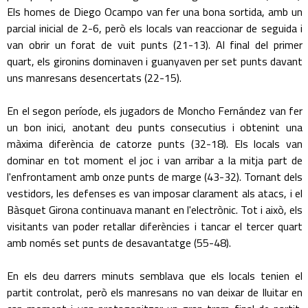
Els homes de Diego Ocampo van fer una bona sortida, amb un
parcial inicial de 2-6, però els locals van reaccionar de seguida i
van obrir un forat de vuit punts (21-13). Al final del primer
quart, els gironins dominaven i guanyaven per set punts davant
uns manresans desencertats (22-15).
En el segon període, els jugadors de Moncho Fernández van fer
un bon inici, anotant deu punts consecutius i obtenint una
màxima diferència de catorze punts (32-18). Els locals van
dominar en tot moment el joc i van arribar a la mitja part de
l'enfrontament amb onze punts de marge (43-32). Tornant dels
vestidors, les defenses es van imposar clarament als atacs, i el
Bàsquet Girona continuava manant en l'electrònic. Tot i això, els
visitants van poder retallar diferències i tancar el tercer quart
amb només set punts de desavantatge (55-48).
En els deu darrers minuts semblava que els locals tenien el
partit controlat, però els manresans no van deixar de lluitar en