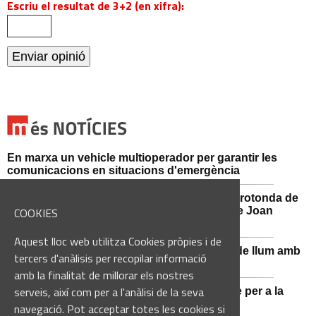
Escriu el resultat de 3+2 (en xifra):
En marxa un vehicle multioperador per garantir les
comunicacions en situacions d'emergència
Afectacions al trànsit aquest divendres a la rotonda de
l'Avinguda dels Dolors amb el carrer Alcalde Joan
COOKIES
Selves
Aquest lloc web utilitza Cookies pròpies i de
Sant Vicenç de Castellet renova 570 punts de llum amb
tercers d'anàlisis per recopilar informació
tecnologia LED
amb la finalitat de millorar els nostres
serveis, així com per a l'anàlisi de la seva
Castellbell i el Vilar adquireix un nou vehicle per a la
Guàrdia Municipal
navegació. Pot acceptar totes les cookies si