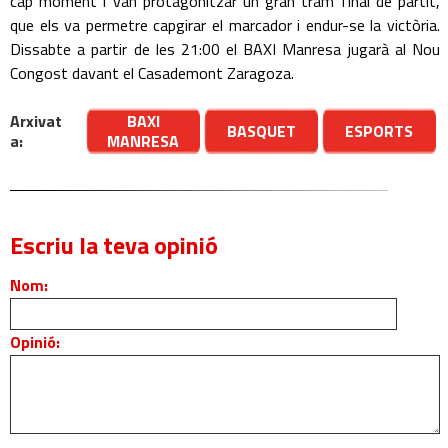
cap moment i van protagonitzar un gran tram final de partit,
que els va permetre capgirar el marcador i endur-se la victòria.
Dissabte a partir de les 21:00 el BAXI Manresa jugarà al Nou
Congost davant el Casademont Zaragoza.
Arxivat
BAXI
BASQUET
ESPORTS
a:
MANRESA
Escriu la teva opinió
Nom:
Opinió: