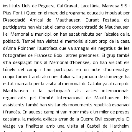
instituts Lluís de Peguera, Cal Gravat, Lacetània, Manresa SIS i
Pius Font i Quer, en el marc del programa educatiu impulsat per
l’Associació Amical de Mauthausen. Durant l’estada, els
participants han visitat el camp de concentració de Mauthausen
i el Memorial al municipi, on han estat rebuts per l’alcalde de la
població. També han visitat el memorial situat prop de la casa
d’Anna Pointner, l’austríaca que va amagar els negatius de les
fotografies de Francesc Boix i altres presoners. El grup també
s’ha desplaçat fins al Memorial d’Ebensee, on han visitat els
túnels del camp i han participat en un acte d’homenatge
conjuntament amb alumnes italians. La jornada de diumenge ha
estat marcada per la visita al memorial de Catalunya al camp de
Mauthausen i la participació als actes internacionals
organitzats pel Comitè Internacional de Mauthausen. Els
assistents també han visitar els monuments republicà espanyol
i francès. En aquest camp hi van morir més d’un miler de presos
catalans, la majoria exiliats arran de la Guerra Civil espanyola. El
viatge va finalitzar amb una visita al Castell de Hartheim.