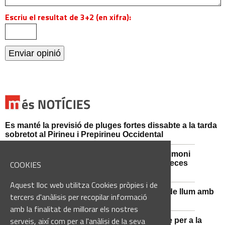
Escriu el resultat de 3+2 (en xifra):
Es manté la previsió de pluges fortes dissabte a la tarda
sobretot al Pirineu i Prepirineu Occidental
Sant Fruitós de Bages posa en valor el patrimoni
agrícola amb la restauració i exposició de peces
COOKIES
històriques
Aquest lloc web utilitza Cookies pròpies i de
Sant Vicenç de Castellet renova 570 punts de llum amb
tercers d'anàlisis per recopilar informació
tecnologia LED
amb la finalitat de millorar els nostres
serveis, així com per a l'anàlisi de la seva
Castellbell i el Vilar adquireix un nou vehicle per a la