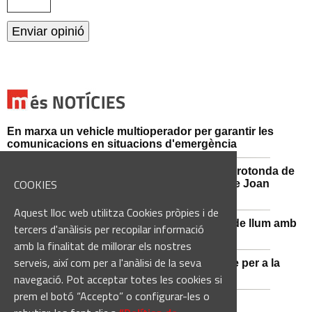
En marxa un vehicle multioperador per garantir les
comunicacions en situacions d'emergència
Afectacions al trànsit aquest divendres a la rotonda de
COOKIES
l'Avinguda dels Dolors amb el carrer Alcalde Joan
Selves
Aquest lloc web utilitza Cookies pròpies i de
Sant Vicenç de Castellet renova 570 punts de llum amb
tercers d'anàlisis per recopilar informació
tecnologia LED
amb la finalitat de millorar els nostres
serveis, així com per a l'anàlisi de la seva
Castellbell i el Vilar adquireix un nou vehicle per a la
Guàrdia Municipal
navegació. Pot acceptar totes les cookies si
prem el botó “Accepto” o configurar-les o