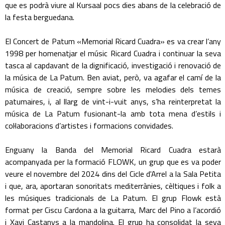
que es podrà viure al Kursaal pocs dies abans de la celebració de
la festa berguedana.
El Concert de Patum «Memorial Ricard Cuadra» es va crear l’any
1998 per homenatjar el músic Ricard Cuadra i continuar la seva
tasca al capdavant de la dignificació, investigació i renovació de
la música de La Patum. Ben aviat, però, va agafar el camí de la
música de creació, sempre sobre les melodies dels temes
patumaires, i, al llarg de vint-i-vuit anys, s’ha reinterpretat la
música de La Patum fusionant-la amb tota mena d’estils i
col·laboracions d’artistes i formacions convidades.
Enguany la Banda del Memorial Ricard Cuadra estarà
acompanyada per la formació FLOWK, un grup que es va poder
veure el novembre del 2024 dins del Cicle d'Arrel a la Sala Petita
i que, ara, aportaran sonoritats mediterrànies, cèltiques i folk a
les músiques tradicionals de La Patum. El grup Flowk està
format per Ciscu Cardona a la guitarra, Marc del Pino a l’acordió
i Xavi Castanys a la mandolina. El grup ha consolidat la seva