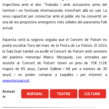
trajectòria amb el disc ‘Trobada’ i amb actuacions arreu del
territori i en festivals internacionals triomfant allà on van. La
seva capacitat per connectar amb el públic els ha convertit en
una de les propostes emergents més sòlides del panorama folk
actual.
Aquesta serà la segona vegada que el Concert de Patum es
podrà escoltar fora del marc de la Festa de La Patum. El 2024
la Sala Gran també va acollir el Concert de Patum amb versions
del pianista menorquí Marco Mezquida. Les entrades per
assistir al ‘Concert de Patum’ tenen un preu de 15€ (12€
majors de 65 anys, Carnet Galliner i 6€ per a menors de 30
anys) i es poden comprar a taquilles i per internet a
www.kursaal.cat
.
Arxivat
KURSAAL
TEATRE
CULTURA
a: