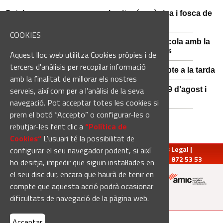
Catalunya es prepara per a la nit més màgica i fosca de
l'estiu, més enllà de l'eclipsi
COOKIES
Sant Fruitós posa en valor el patrimoni agrícola amb la
restauració i exposició de peces històriques
Aquest lloc web utilitza Cookies pròpies i de
tercers d'anàlisis per recopilar informació
Es manté la previsió de pluges fortes dissabte a la tarda
amb la finalitat de millorar els nostres
serveis, així com per a l'anàlisi de la seva
El 3x3 de bàsquet de Solsona s’avança al 29 d’agost i
estrena premis en metàl·lic
navegació. Pot acceptar totes les cookies si
prem el botó “Accepto” o configurar-les o
rebutjar-les fent clic a
“Política de
Cookies“
L'usuari té la possibilitat de
redaccio@manresadiari.cat
|
Qui som
|
Avís Legal
|
configurar el seu navegador podent, si així
Pompeu Fabra, 7-13, 08240-Manresa | Tel.: 93 872 53 53
ho desitja, impedir que siguin instal·lades en
el seu disc dur, encara que haurà de tenir en
compte que aquesta acció podrà ocasionar
Altres mitjans del grup:
dificultats de navegació de la pàgina web.
Acceptar
[Web creada per
Duma Interactiva
]