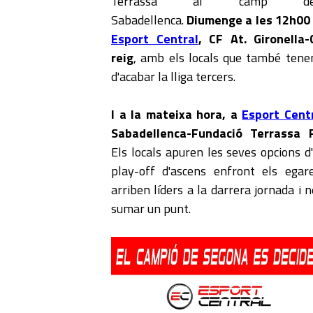
Terrassa al camp 
Sabadellenca.
Diumenge a les 12h00
Esport Central
, CF At. Gironella-
reig
, amb els locals que també tene
d'acabar la lliga tercers.
I a la mateixa hora, a
Esport Cent
Sabadellenca-Fundació Terrassa 
Els locals apuren les seves opcions d
play-off d'ascens enfront els egar
arriben líders a la darrera jornada i 
sumar un punt.