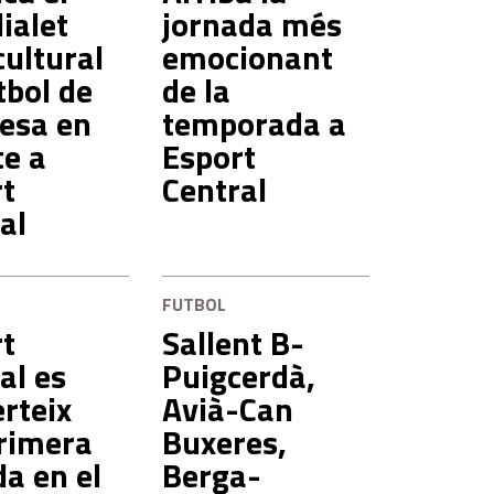
ialet
jornada més
cultural
emocionant
tbol de
de la
esa en
temporada a
te a
Esport
t
Central
al
FUTBOL
t
Sallent B-
al es
Puigcerdà,
rteix
Avià-Can
rimera
Buxeres,
a en el
Berga-