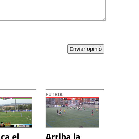
FUTBOL
ca el
Arriba la