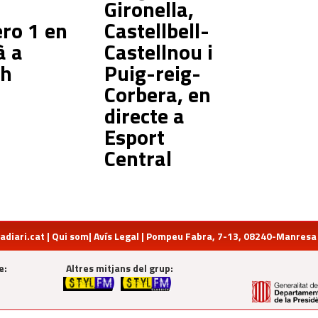
Gironella,
ro 1 en
Castellbell-
à a
Castellnou i
ch
Puig-reig-
Corbera, en
directe a
Esport
Central
diari.cat
|
Qui som
|
Avís Legal
| Pompeu Fabra, 7-13, 08240-Manresa | 
e:
Altres mitjans del grup: