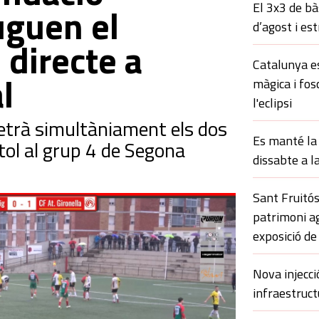
El 3x3 de bà
uguen el
d’agost i es
directe a
Catalunya es
l
màgica i fos
l'eclipsi
etrà simultàniament els dos
Es manté la 
ítol al grup 4 de Segona
dissabte a l
Sant Fruitós
patrimoni ag
exposició de
Nova injecci
infraestruct