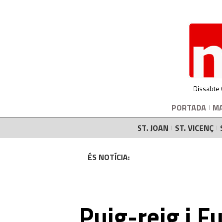
Dissabte
PORTADA
M
ST. JOAN
ST. VICENÇ
ÉS NOTÍCIA:
Puig-reig i F