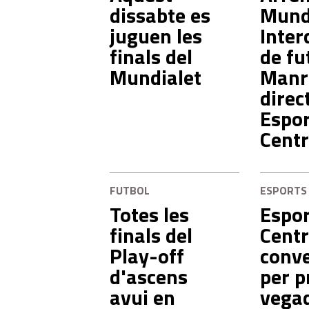
dissabte es
Mund
juguen les
Inter
finals del
de fu
Mundialet
Manr
direc
Espor
Centr
FUTBOL
ESPORTS
Totes les
Espor
finals del
Centr
Play-off
conve
d'ascens
per p
avui en
vegad