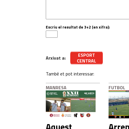
Escriu el resultat de 3+2 (en xifra):
ESPORT
Arxivat a:
CENTRAL
També et pot interessar:
MANRESA
FUTBOL
Aquest
Arren