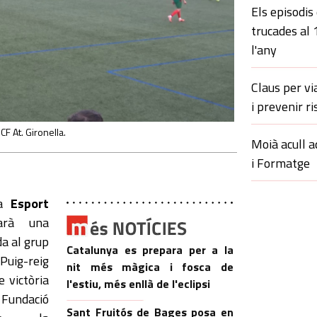
Els episodis
trucades al
l'any
Claus per vi
i prevenir ri
CF At. Gironella.
Moià acull a
i Formatge
 a
Esport
arà una
da al grup
Catalunya es prepara per a la
Puig-reig
nit més màgica i fosca de
 victòria
l'estiu, més enllà de l'eclipsi
l Fundació
Sant Fruitós de Bages posa en