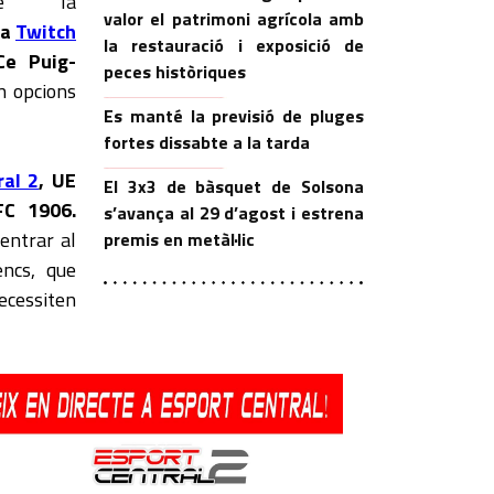
de la
valor el patrimoni agrícola amb
 a
Twitch
la restauració i exposició de
Ce Puig-
peces històriques
n opcions
Es manté la previsió de pluges
fortes dissabte a la tarda
ral 2
, UE
El 3x3 de bàsquet de Solsona
FC 1906.
s’avança al 29 d’agost i estrena
'entrar al
premis en metàl·lic
encs, que
necessiten