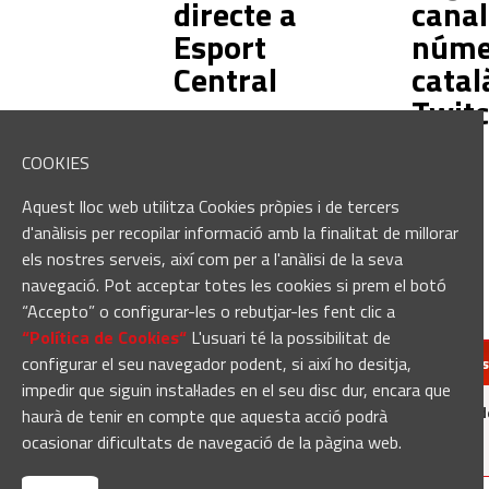
directe a
canal
Esport
núme
Central
catal
Twit
COOKIES
Aquest lloc web utilitza Cookies pròpies i de tercers
d'anàlisis per recopilar informació amb la finalitat de millorar
els nostres serveis, així com per a l'anàlisi de la seva
navegació. Pot acceptar totes les cookies si prem el botó
“Accepto” o configurar-les o rebutjar-les fent clic a
“Política de Cookies“
L'usuari té la possibilitat de
configurar el seu navegador podent, si així ho desitja,
redaccio@manresa
impedir que siguin instal·lades en el seu disc dur, encara que
Manresadiari.cat és un producte d
haurà de tenir en compte que aquesta acció podrà
ocasionar dificultats de navegació de la pàgina web.