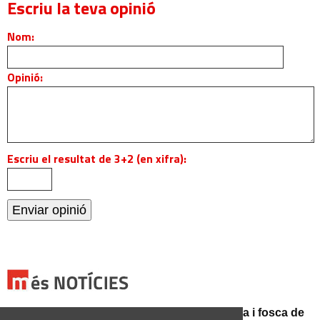
Escriu la teva opinió
Nom:
Opinió:
Escriu el resultat de 3+2 (en xifra):
Catalunya es prepara per a la nit més màgica i fosca de