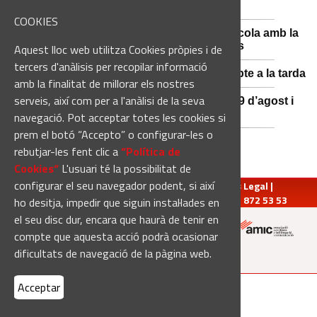
l'estiu, més enllà de l'eclipsi
COOKIES
Sant Fruitós posa en valor el patrimoni agrícola amb la
restauració i exposició de peces històriques
Aquest lloc web utilitza Cookies pròpies i de
tercers d'anàlisis per recopilar informació
Es manté la previsió de pluges fortes dissabte a la tarda
amb la finalitat de millorar els nostres
serveis, així com per a l'anàlisi de la seva
El 3x3 de bàsquet de Solsona s’avança al 29 d’agost i
estrena premis en metàl·lic
navegació. Pot acceptar totes les cookies si
prem el botó “Accepto” o configurar-les o
rebutjar-les fent clic a
“Política de
Cookies“
L'usuari té la possibilitat de
configurar el seu navegador podent, si així
redaccio@manresadiari.cat
|
Qui som
|
Avís Legal
|
Pompeu Fabra, 7-13, 08240-Manresa | Tel.: 93 872 53 53
ho desitja, impedir que siguin instal·lades en
el seu disc dur, encara que haurà de tenir en
compte que aquesta acció podrà ocasionar
Altres mitjans del grup:
dificultats de navegació de la pàgina web.
Acceptar
[Web creada per
Duma Interactiva
]