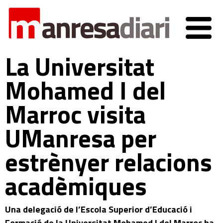
La Universitat
Mohamed I del
Marroc visita
UManresa per
estrènyer relacions
acadèmiques
Una delegació de l’Escola Superior d’Educació i
Formació de la Universitat Mohamed I del Marroc ha