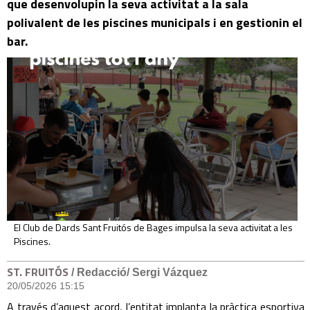
que desenvolupin la seva activitat a la sala
polivalent de les piscines municipals i en gestionin el
bar.
El Club de Dards Sant Fruitós de Bages impulsa la seva activitat a les
Piscines.
ST. FRUITÓS
/ Redacció/ Sergi Vázquez
20/05/2026 15:15
A través d’aquest acord, l’entitat implanta la pràctica esportiva