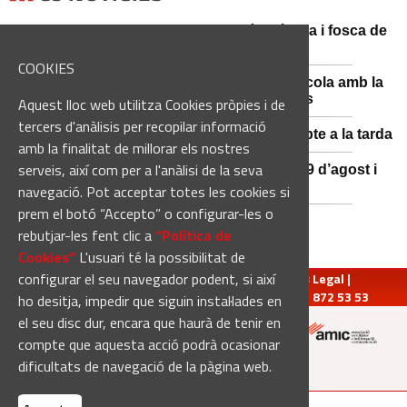
Catalunya es prepara per a la nit més màgica i fosca de
l'estiu, més enllà de l'eclipsi
COOKIES
Sant Fruitós posa en valor el patrimoni agrícola amb la
restauració i exposició de peces històriques
Aquest lloc web utilitza Cookies pròpies i de
tercers d'anàlisis per recopilar informació
Es manté la previsió de pluges fortes dissabte a la tarda
amb la finalitat de millorar els nostres
serveis, així com per a l'anàlisi de la seva
El 3x3 de bàsquet de Solsona s’avança al 29 d’agost i
estrena premis en metàl·lic
navegació. Pot acceptar totes les cookies si
prem el botó “Accepto” o configurar-les o
rebutjar-les fent clic a
“Política de
Cookies“
L'usuari té la possibilitat de
configurar el seu navegador podent, si així
redaccio@manresadiari.cat
|
Qui som
|
Avís Legal
|
Pompeu Fabra, 7-13, 08240-Manresa | Tel.: 93 872 53 53
ho desitja, impedir que siguin instal·lades en
el seu disc dur, encara que haurà de tenir en
compte que aquesta acció podrà ocasionar
Altres mitjans del grup:
dificultats de navegació de la pàgina web.
[Web creada per
Duma Interactiva
]