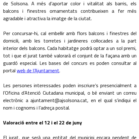
de Solsona. A més d’aportar color i vitalitat als barris, els
balcons i finestres ornamentats contribueixen a fer més
agradable i atractiva la imatge de la ciutat.
Per concursar-hi, cal embellir amb flors balcons i finestres del
domicili, amb les torretes i jardineres col·locades a la part
interior dels balcons. Cada habitatge podrà optar a un sol premi,
tot i que el jurat també valorarà el conjunt de la façana amb un
guardó especial. Les bases del concurs es poden consultar al
portal
web de l’Ajuntament
.
Les persones interessades poden inscriure’s presencialment a
l’Oficina d’Atenció Ciutadana municipal, o bé enviant un correu
electrònic a ajuntament@ajsolsona.cat, en el qual s’indiqui el
nom i cognoms i l’adreça postal.
Valoració entre el 12 i el 22 de juny
El jurat, que serà una entitat del municipi encara pendent de