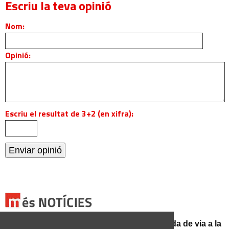
Escriu la teva opinió
Nom:
Opinió:
Escriu el resultat de 3+2 (en xifra):
El conductor d'un turisme mor en una sortida de via a la