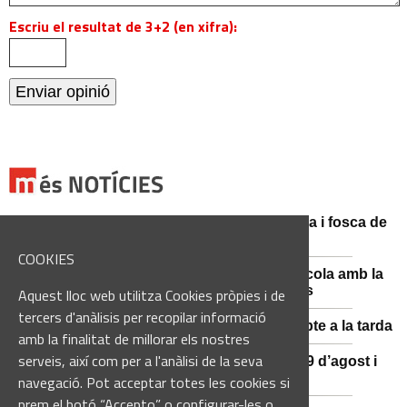
Escriu el resultat de 3+2 (en xifra):
Catalunya es prepara per a la nit més màgica i fosca de
l'estiu, més enllà de l'eclipsi
COOKIES
Sant Fruitós posa en valor el patrimoni agrícola amb la
restauració i exposició de peces històriques
Aquest lloc web utilitza Cookies pròpies i de
tercers d'anàlisis per recopilar informació
Es manté la previsió de pluges fortes dissabte a la tarda
amb la finalitat de millorar els nostres
serveis, així com per a l'anàlisi de la seva
El 3x3 de bàsquet de Solsona s’avança al 29 d’agost i
estrena premis en metàl·lic
navegació. Pot acceptar totes les cookies si
prem el botó “Accepto” o configurar-les o