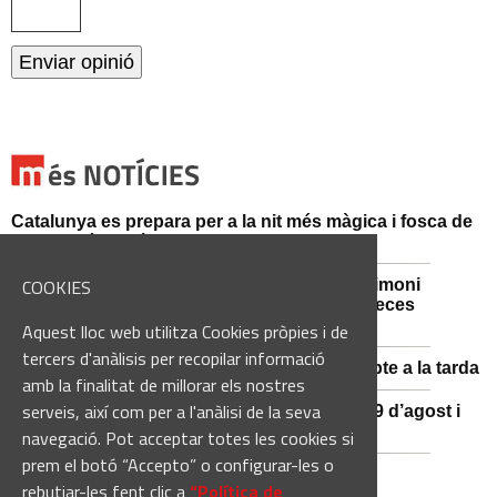
Catalunya es prepara per a la nit més màgica i fosca de
l'estiu, més enllà de l'eclipsi
COOKIES
Sant Fruitós de Bages posa en valor el patrimoni
agrícola amb la restauració i exposició de peces
històriques
Aquest lloc web utilitza Cookies pròpies i de
tercers d'anàlisis per recopilar informació
Es manté la previsió de pluges fortes dissabte a la tarda
amb la finalitat de millorar els nostres
serveis, així com per a l'anàlisi de la seva
El 3x3 de bàsquet de Solsona s’avança al 29 d’agost i
estrena premis en metàl·lic
navegació. Pot acceptar totes les cookies si
prem el botó “Accepto” o configurar-les o
rebutjar-les fent clic a
“Política de