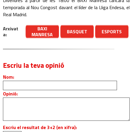
Divendres a partir de les 18:00 el BAXI Manresa tancarà la
temporada al Nou Congost davant el líder de la Lliga Endesa, el
Real Madrid.
Arxivat
BAXI
BASQUET
ESPORTS
a:
MANRESA
Escriu la teva opinió
Nom:
Opinió:
Escriu el resultat de 3+2 (en xifra):