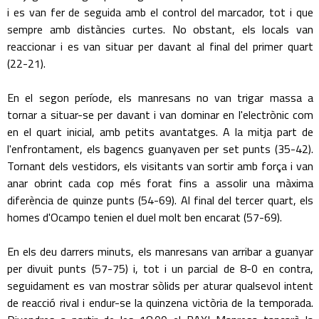
i es van fer de seguida amb el control del marcador, tot i que
sempre amb distàncies curtes. No obstant, els locals van
reaccionar i es van situar per davant al final del primer quart
(22-21).
En el segon període, els manresans no van trigar massa a
tornar a situar-se per davant i van dominar en l'electrònic com
en el quart inicial, amb petits avantatges. A la mitja part de
l'enfrontament, els bagencs guanyaven per set punts (35-42).
Tornant dels vestidors, els visitants van sortir amb força i van
anar obrint cada cop més forat fins a assolir una màxima
diferència de quinze punts (54-69). Al final del tercer quart, els
homes d'Ocampo tenien el duel molt ben encarat (57-69).
En els deu darrers minuts, els manresans van arribar a guanyar
per divuit punts (57-75) i, tot i un parcial de 8-0 en contra,
seguidament es van mostrar sòlids per aturar qualsevol intent
de reacció rival i endur-se la quinzena victòria de la temporada.