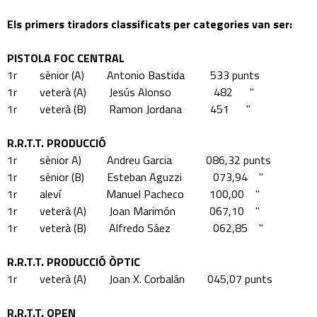
Els primers tiradors classificats per categories van ser:
PISTOLA FOC CENTRAL
1r sènior (A) Antonio Bastida 533 punts
1r veterà (A) Jesús Alonso 482 "
1r veterà (B) Ramon Jordana 451 "
R.R.T.T. PRODUCCIÓ
1r sènior A) Andreu Garcia 086,32 punts
1r sènior (B) Esteban Aguzzi 073,94 "
1r aleví Manuel Pacheco 100,00 "
1r veterà (A) Joan Marimón 067,10 "
1r veterà (B) Alfredo Sáez 062,85 "
R.R.T.T. PRODUCCIÓ ÒPTIC
1r veterà (A) Joan X. Corbalán 045,07 punts
R.R.T.T. OPEN