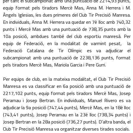
per tant el subcampionat amb una puntuació de 2214,93 punts,
equip format pels tiradors Mercè Mas, Anna M. Herrera i M.
Àngels Iglesias, les dues primeres del Club Tir Precisió Manresa.
En individuals, Anna M. Herrera va quedar en 7è lloc amb 740,32
punts i Mercè Mas amb una puntuació de 738,35 punts amb la
10a posició, ambdues també del club esportiu manresà. Per
equip de Federació, en la modalitat de varmint pesat, la
Federació Catalana de Tir Olímpic es va adjudicar el
subcampionat amb una puntuació de 2238,136 punts, format
pels tiradors Mercè Mas, Mariola Garcia i Pere Gurri.
Per equips de club, en la mateixa modalitat, el Club Tir Precisió
Manresa es va classificar en 6a posició amb una puntuació de
2217,102 punts, equip format pels tiradors Mercè Mas, Josep
Perarnau i Josep Bertran. En individuals, Manuel Rivero es va
adjudicar la 9a posició (747,44 punts), Mercè Mas, en la 18è lloc
(743,41 punts), Josep Perarnau en la 23è lloc (738,34 punts) i
Josep Bertran en la 28a posició (736,27 punts). D'altra banda, el
Club Tir Precisió Manresa va organitzar diverses tirades socials.