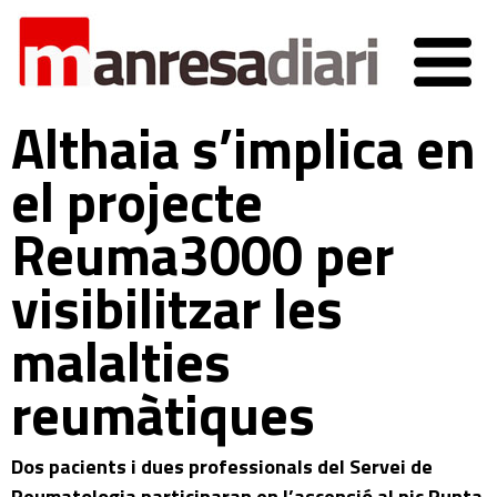
Althaia s’implica en
el projecte
Reuma3000 per
visibilitzar les
malalties
reumàtiques
Dos pacients i dues professionals del Servei de
Reumatologia participaran en l’ascensió al pic Punta