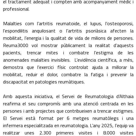
el tractament adequat i compten amb acompanyament mèdic i
professional.
Malalties com l’artritis reumatoide, el lupus, l’osteoporosi,
l’espondilitis anquilosant o l’artritis psoriàsica afecten la
mobilitat, l’energia i la qualitat de vida de milions de persones.
Reuma3000 vol mostrar públicament la realitat d’aquests
pacients, trencar mites i combatre l’estigma de les
anomenades malalties invisibles. L’evidència científica, a més,
demostra que l’exercici físic controlat ajuda a millorar la
mobilitat, reduir el dolor, combatre la fatiga i prevenir la
discapacitat en patologies reumàtiques.
Amb aquesta iniciativa, el Servei de Reumatologia d’Althaia
reafirma el seu compromís amb una atenció centrada en les
persones i amb projectes que contribueixen a trencar estigmes.
El Servei està format per 6 metges reumatòlegs i una
infermera especialitzada en reumatologia. L’any 2025, l’equip va
realitzar unes 2.300 primeres visites i 8.000 visites