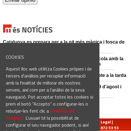
Catalunya es prepara per a la nit més màgica i fosca de
l'estiu, més enllà de l'eclipsi
COOKIES
Sant Fruitós posa en valor el patrimoni agrícola amb la
restauració i exposició de peces històriques
Aquest lloc web utilitza Cookies pròpies i de
tercers d'anàlisis per recopilar informació
Es manté la previsió de pluges fortes dissabte a la tarda
amb la finalitat de millorar els nostres
El 3x3 de bàsquet de Solsona s’avança al 29 d’agost i
serveis, així com per a l'anàlisi de la seva
estrena premis en metàl·lic
navegació. Pot acceptar totes les cookies si
prem el botó “Accepto” o configurar-les o
rebutjar-les fent clic a
“Política de
Cookies“
L'usuari té la possibilitat de
redaccio@manresadiari.cat
|
Qui som
|
Avís Legal
|
configurar el seu navegador podent, si així
Pompeu Fabra, 7-13, 08240-Manresa | Tel.: 93 872 53 53