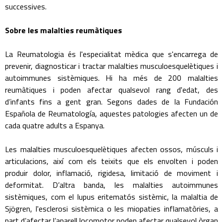
successives.
Sobre les malalties reumàtiques
La Reumatologia és l'especialitat mèdica que s'encarrega de
prevenir, diagnosticar i tractar malalties musculoesquelètiques i
autoimmunes sistèmiques. Hi ha més de 200 malalties
reumàtiques i poden afectar qualsevol rang d'edat, des
d’infants fins a gent gran. Segons dades de la Fundación
Española de Reumatología, aquestes patologies afecten un de
cada quatre adults a Espanya.
Les malalties musculoesquelètiques afecten ossos, músculs i
articulacions, així com els teixits que els envolten i poden
produir dolor, inflamació, rigidesa, limitació de moviment i
deformitat. D’altra banda, les malalties autoimmunes
sistèmiques, com el lupus eritematós sistèmic, la malaltia de
Sjögren, l'esclerosi sistèmica o les miopaties inflamatòries, a
part d’afectar l’aparell locomotor poden afectar qualsevol òrgan