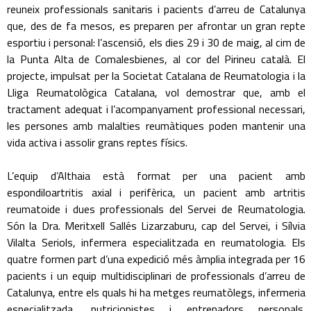
reuneix professionals sanitaris i pacients d’arreu de Catalunya
que, des de fa mesos, es preparen per afrontar un gran repte
esportiu i personal: l’ascensió, els dies 29 i 30 de maig, al cim de
la Punta Alta de Comalesbienes, al cor del Pirineu català. El
projecte, impulsat per la Societat Catalana de Reumatologia i la
Lliga Reumatològica Catalana, vol demostrar que, amb el
tractament adequat i l’acompanyament professional necessari,
les persones amb malalties reumàtiques poden mantenir una
vida activa i assolir grans reptes físics.
L’equip d’Althaia està format per una pacient amb
espondiloartritis axial i perifèrica, un pacient amb artritis
reumatoide i dues professionals del Servei de Reumatologia.
Són la Dra. Meritxell Sallés Lizarzaburu, cap del Servei, i Sílvia
Vilalta Seriols, infermera especialitzada en reumatologia. Els
quatre formen part d’una expedició més àmplia integrada per 16
pacients i un equip multidisciplinari de professionals d’arreu de
Catalunya, entre els quals hi ha metges reumatòlegs, infermeria
especialitzada, nutricionistes i entrenadors personals.