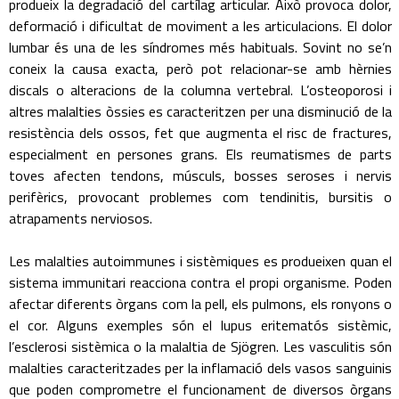
produeix la degradació del cartílag articular. Això provoca dolor,
deformació i dificultat de moviment a les articulacions. El dolor
lumbar és una de les síndromes més habituals. Sovint no se’n
coneix la causa exacta, però pot relacionar-se amb hèrnies
discals o alteracions de la columna vertebral. L’osteoporosi i
altres malalties òssies es caracteritzen per una disminució de la
resistència dels ossos, fet que augmenta el risc de fractures,
especialment en persones grans. Els reumatismes de parts
toves afecten tendons, músculs, bosses seroses i nervis
perifèrics, provocant problemes com tendinitis, bursitis o
atrapaments nerviosos.
Les malalties autoimmunes i sistèmiques es produeixen quan el
sistema immunitari reacciona contra el propi organisme. Poden
afectar diferents òrgans com la pell, els pulmons, els ronyons o
el cor. Alguns exemples són el lupus eritematós sistèmic,
l’esclerosi sistèmica o la malaltia de Sjögren. Les vasculitis són
malalties caracteritzades per la inflamació dels vasos sanguinis
que poden comprometre el funcionament de diversos òrgans