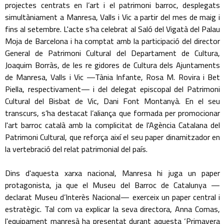
projectes centrats en l’art i el patrimoni barroc, desplegats
simultàniament a Manresa, Valls i Vic a partir del mes de maig i
fins al setembre. L'acte s’ha celebrat al Saló del Vigatà del Palau
Moja de Barcelona i ha comptat amb la participació del director
General de Patrimoni Cultural del Departament de Cultura,
Joaquim Borràs, de les re gidores de Cultura dels Ajuntaments
de Manresa, Valls i Vic —Tània Infante, Rosa M. Rovira i Bet
Piella, respectivament— i del delegat episcopal del Patrimoni
Cultural del Bisbat de Vic, Dani Font Montanyà. En el seu
transcurs, s’ha destacat l’aliança que formada per promocionar
l'art barroc català amb la complicitat de l'Agència Catalana del
Patrimoni Cultural, que reforça així el seu paper dinamitzador en
la vertebració del relat patrimonial del país.
Dins d'aquesta xarxa nacional, Manresa hi juga un paper
protagonista, ja que el Museu del Barroc de Catalunya —
declarat Museu d’Interès Nacional— exerceix un paper central i
estratègic. Tal com va explicar la seva directora, Anna Comas,
l'equipament manresà ha presentat durant aquesta ‘Primavera