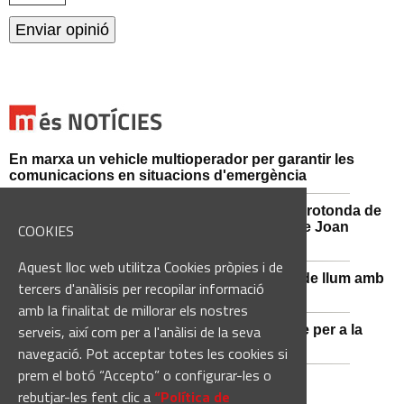
En marxa un vehicle multioperador per garantir les
comunicacions en situacions d'emergència
Afectacions al trànsit aquest divendres a la rotonda de
l'Avinguda dels Dolors amb el carrer Alcalde Joan
COOKIES
Selves
Aquest lloc web utilitza Cookies pròpies i de
Sant Vicenç de Castellet renova 570 punts de llum amb
tercers d'anàlisis per recopilar informació
tecnologia LED
amb la finalitat de millorar els nostres
serveis, així com per a l'anàlisi de la seva
Castellbell i el Vilar adquireix un nou vehicle per a la
Guàrdia Municipal
navegació. Pot acceptar totes les cookies si
prem el botó “Accepto” o configurar-les o
rebutjar-les fent clic a
“Política de