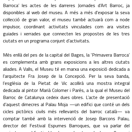
Barroca’ les actes de les darreres Jornades d’Art Barroc, ja
disponibles al web del museu. A més a més d'exposar la seva
col·lecció de gran valor, el museu també actuarà com a node
impulsor, coordinant activitats vinculades com ara visites
guiades i xerrades que connecten les propostes de les tres
ciutats en un programa conjunt d’activitats.
Més enllà del pes de la capital del Bages, la ‘Primavera Barroca’
es complementa amb grans exposicions a les altres ciutats
aliades. A Valls, el Museu té en marxa una exposició dedicada a
l'arquitecte Fra Josep de la Concepció. Per la seva banda,
l’església de la Pietat de Vic acollirà una mostra integral
dedicada al pintor Marià Colomer i Parés, a la qual el Museu del
Barroc de Catalunya cedeix dues obres. L’acte de presentació
d’aquest dimecres al Palau Moja —un edifici que conté un dels
cicles pictòrics civils més rellevants del barroc català— va
comptar també amb la intervenció de Josep Barcons Palau,
director del Festival Espurnes Barroques, que va parlar del