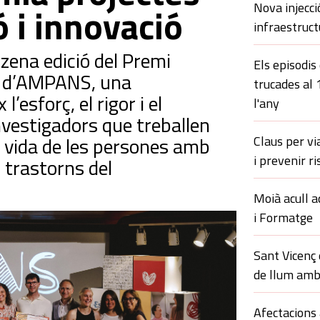
Nova injecci
ó i innovació
infraestruct
nzena edició del Premi
Els episodis
ió d’AMPANS, una
trucades al
’esforç, el rigor i el
l'any
vestigadors que treballen
de vida de les persones amb
Claus per vi
i prevenir ri
i trastorns del
Moià acull a
i Formatge
Sant Vicenç
de llum amb
Afectacions 