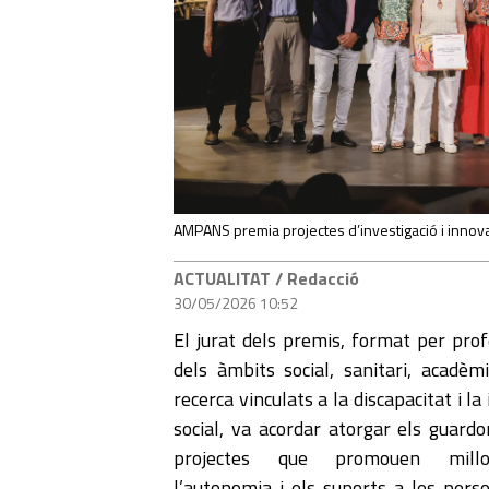
AMPANS premia projectes d’investigació i innov
ACTUALITAT
/ Redacció
30/05/2026 10:52
El jurat dels premis, format per prof
dels àmbits social, sanitari, acadèmi
recerca vinculats a la discapacitat i la
social, va acordar atorgar els guardo
projectes que promouen mill
l’autonomia i els suports a les per