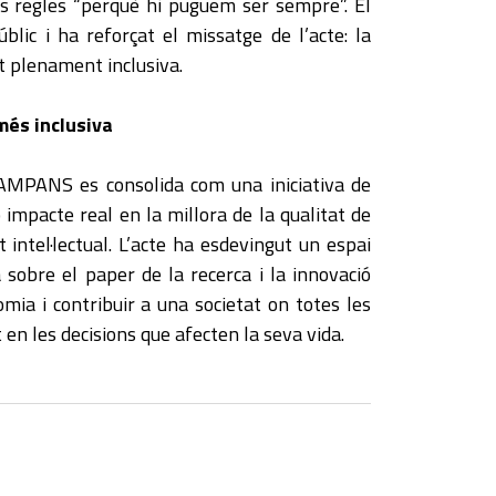
es regles “perquè hi puguem ser sempre”. El
ic i ha reforçat el missatge de l’acte: la
t plenament inclusiva.
més inclusiva
d’AMPANS es consolida com una iniciativa de
impacte real en la millora de la qualitat de
 intel·lectual. L’acte ha esdevingut un espai
a sobre el paper de la recerca i la innovació
mia i contribuir a una societat on totes les
n les decisions que afecten la seva vida.