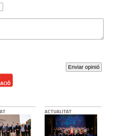
I
GACIÓ
TAT
ACTUALITAT