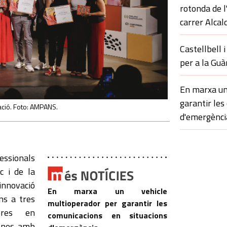
rotonda de l
carrer Alcal
Castellbell i
per a la Guà
En marxa un
garantir les
ació. Foto: AMPANS.
d'emergènci
essionals
c i de la
 innovació
En marxa un vehicle
ns a tres
multioperador per garantir les
ores en
comunicacions en situacions
sones amb