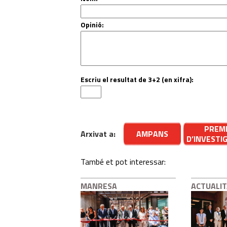
Opinió:
Escriu el resultat de 3+2 (en xifra):
PREM
Arxivat a:
AMPANS
D’INVESTI
També et pot interessar:
MANRESA
ACTUALI