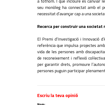
a tothom. I que incloure és canviar l
seu monòleg ha connectat amb el públ
necessitat d’avançar cap a una societa
Recerca per construir una societat 
El Premi d’Investigació i Innovació 
referència que impulsa projectes amb 
vida de les persones amb discapacitat
de reconeixement i reflexió col·lectiv
per garantir drets, promoure l’autono
persones puguin participar plenament e
Escriu la teva opinió
Nom: