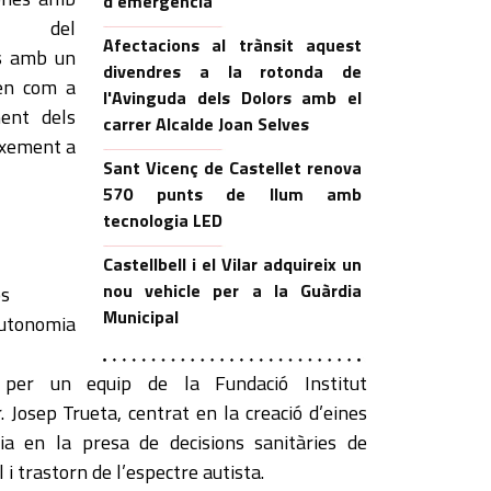
d'emergència
l i del
Afectacions al trànsit aquest
ts amb un
divendres a la rotonda de
nen com a
l'Avinguda dels Dolors amb el
ment dels
carrer Alcalde Joan Selves
eixement a
Sant Vicenç de Castellet renova
570 punts de llum amb
tecnologia LED
Castellbell i el Vilar adquireix un
nou vehicle per a la Guàrdia
os
Municipal
’autonomia
t per un equip de la Fundació Institut
. Josep Trueta, centrat en la creació d’eines
ia en la presa de decisions sanitàries de
 i trastorn de l’espectre autista.