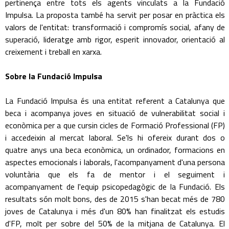
pertinença entre tots els agents vinculats a la Fundació
Impulsa. La proposta també ha servit per posar en pràctica els
valors de l'entitat: transformació i compromís social, afany de
superació, lideratge amb rigor, esperit innovador, orientació al
creixement i treball en xarxa.
Sobre la Fundació Impulsa
La Fundació Impulsa és una entitat referent a Catalunya que
beca i acompanya joves en situació de vulnerabilitat social i
econòmica per a que cursin cicles de Formació Professional (FP)
i accedeixin al mercat laboral. Se'ls hi ofereix durant dos o
quatre anys una beca econòmica, un ordinador, formacions en
aspectes emocionals i laborals, l'acompanyament d'una persona
voluntària que els fa de mentor i el seguiment i
acompanyament de l'equip psicopedagògic de la Fundació. Els
resultats són molt bons, des de 2015 s'han becat més de 780
joves de Catalunya i més d'un 80% han finalitzat els estudis
d'FP, molt per sobre del 50% de la mitjana de Catalunya. El