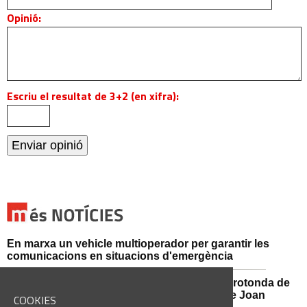
Opinió:
Escriu el resultat de 3+2 (en xifra):
En marxa un vehicle multioperador per garantir les
comunicacions en situacions d'emergència
Afectacions al trànsit aquest divendres a la rotonda de
l'Avinguda dels Dolors amb el carrer Alcalde Joan
COOKIES