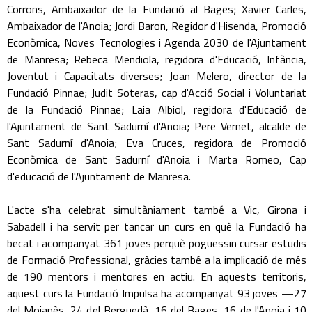
Corrons, Ambaixador de la Fundació al Bages; Xavier Carles,
Ambaixador de l'Anoia; Jordi Baron, Regidor d'Hisenda, Promoció
Econòmica, Noves Tecnologies i Agenda 2030 de l'Ajuntament
de Manresa; Rebeca Mendiola, regidora d'Educació, Infància,
Joventut i Capacitats diverses; Joan Melero, director de la
Fundació Pinnae; Judit Soteras, cap d'Acció Social i Voluntariat
de la Fundació Pinnae; Laia Albiol, regidora d'Educació de
l'Ajuntament de Sant Sadurní d'Anoia; Pere Vernet, alcalde de
Sant Sadurní d'Anoia; Eva Cruces, regidora de Promoció
Econòmica de Sant Sadurní d'Anoia i Marta Romeo, Cap
d'educació de l'Ajuntament de Manresa.
L'acte s'ha celebrat simultàniament també a Vic, Girona i
Sabadell i ha servit per tancar un curs en què la Fundació ha
becat i acompanyat 361 joves perquè poguessin cursar estudis
de Formació Professional, gràcies també a la implicació de més
de 190 mentors i mentores en actiu. En aquests territoris,
aquest curs la Fundació Impulsa ha acompanyat 93 joves —27
del Moianès, 24 del Berguedà, 16 del Bages, 16 de l'Anoia i 10