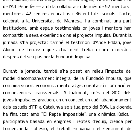
de l'Alt Penedès— amb la col·laboració de més de 52 mentors i
mentores, 42 centres educatius i 36 entitats socials. L'acte,
celebrat a la Universitat de Manresa, ha combinat una part
institucional amb espais testimonials on joves i mentors han
compartit la seva experiència dins el projecte Impulsa. Durant la
jornada s'ha projectat també el testimoni d'Abde Eddari, jove
Alumni de Terrassa que actualment treballa com a mecànic
després del seu pas per la Fundació Impulsa.
Durant la jornada, també s'ha posat en relleu l'impacte del
model d'acompanyament integral de la Fundació Impulsa, que
combina suport econòmic, mentoratge, orientació i formació en
competències transversals. Actualment, més del 80% dels
joves Impulsa es graduen, en un context en què l'abandonament
dels estudis d'FP a Catalunya se situa prop del 50%. La cloenda
ha finalitzat amb "El Repte Impossible", una dinàmica lúdica i
participativa basada en enigmes i reptes d'equip, creada per
fomentar la cohesió, el treball en xarxa i el sentiment de