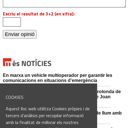
Escriu el resultat de 3+2 (en xifra):
En marxa un vehicle multioperador per garantir les
comunicacions en situacions d'emergència
Afectacions al trànsit aquest divendres a la rotonda de
COOKIES
l'Avinguda dels Dolors amb el carrer Alcalde Joan
Selves
Aquest lloc web utilitza Cookies pròpies i de
Sant Vicenç de Castellet renova 570 punts de llum amb
tercers d'anàlisis per recopilar informació
tecnologia LED
amb la finalitat de millorar els nostres