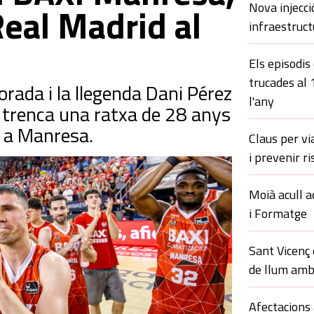
Nova injecci
eal Madrid al
infraestruct
Els episodis
trucades al
rada i la llegenda Dani Pérez
l'any
 trenca una ratxa de 28 anys
s a Manresa.
Claus per vi
i prevenir ri
Moià acull a
i Formatge
Sant Vicenç
de llum amb
Afectacions 