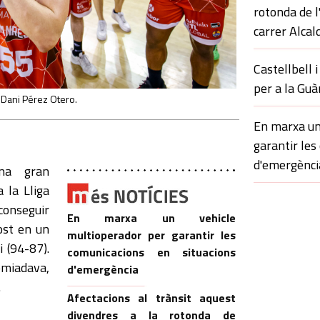
rotonda de l
carrer Alcal
Castellbell i
per a la Guà
 Dani Pérez Otero.
En marxa un
garantir les
d'emergènci
na gran
 la Lliga
onseguir
En marxa un vehicle
ost en un
multioperador per garantir les
i (94-87).
comunicacions en situacions
comiadava,
d'emergència
.
Afectacions al trànsit aquest
divendres a la rotonda de