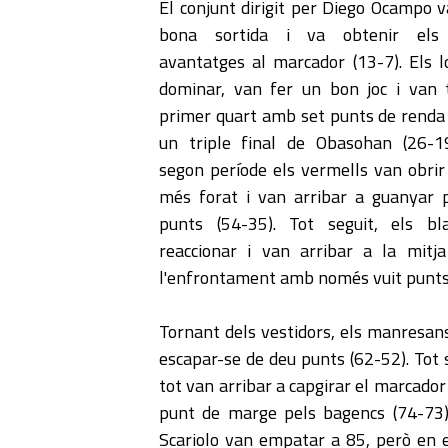
El conjunt dirigit per Diego Ocampo v
bona sortida i va obtenir els
avantatges al marcador (13-7). Els l
dominar, van fer un bon joc i van 
primer quart amb set punts de renda 
un triple final de Obasohan (26-1
segon període els vermells van obrir
més forat i van arribar a guanyar 
punts (54-35). Tot seguit, els bl
reaccionar i van arribar a la mitj
l'enfrontament amb només vuit punts
Tornant dels vestidors, els manresans
escapar-se de deu punts (62-52). Tot s
tot van arribar a capgirar el marcador
punt de marge pels bagencs (74-73)
Scariolo van empatar a 85, però en el