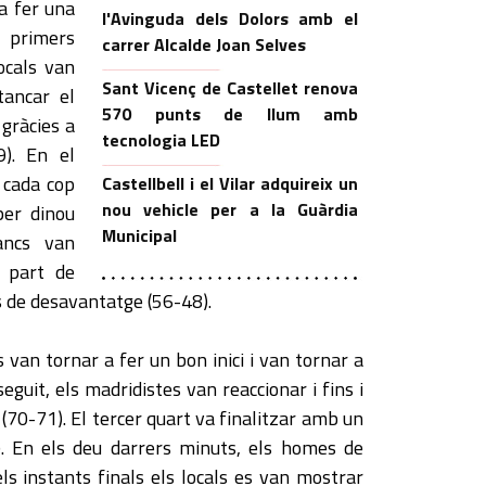
a fer una
l'Avinguda dels Dolors amb el
 primers
carrer Alcalde Joan Selves
ocals van
Sant Vicenç de Castellet renova
tancar el
570 punts de llum amb
gràcies a
tecnologia LED
9). En el
 cada cop
Castellbell i el Vilar adquireix un
nou vehicle per a la Guàrdia
per dinou
Municipal
ancs van
a part de
 de desavantatge (56-48).
 van tornar a fer un bon inici i van tornar a
eguit, els madridistes van reaccionar i fins i
 (70-71). El tercer quart va finalitzar amb un
. En els deu darrers minuts, els homes de
s instants finals els locals es van mostrar