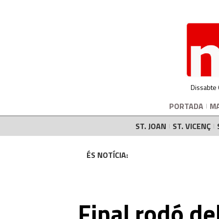
Dissabte
PORTADA
M
ST. JOAN
ST. VICENÇ
ÉS NOTÍCIA:
Final rodó d