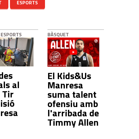
T
ESPORTS
 ESPORTS
BÀSQUET
des
El Kids&Us
als al
Manresa
 Tir
suma talent
isió
ofensiu amb
resa
l'arribada de
Timmy Allen