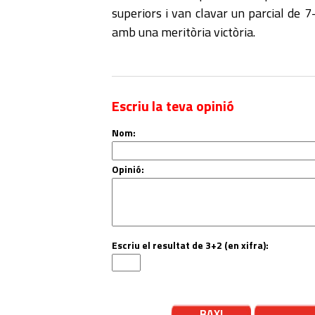
superiors i van clavar un parcial de 
amb una meritòria victòria.
Escriu la teva opinió
Nom:
Opinió:
Escriu el resultat de 3+2 (en xifra):
BAXI