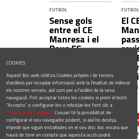
FUTBOL
FUTBO
Sense gols
El C
entre el CE
Man
Manresa i el
pas
Reus FC
revi
Reddis en el
CIM
COOKIES
segon test de
aba
pretemporada
d'in
Aquest lloc web utilitza Cookies pròpies i de tercers
comp
d'anàlisis per recopilar informació amb la finalitat de millorar
els nostres serveis, així com per a l'anàlisi de la seva
navegació. Pot acceptar totes les cookies si prem el botó
“Accepto” o configurar-les o rebutjar-les fent clic a
“Política de Cookies“
L'usuari té la possibilitat de
configurar el seu navegador podent, si així ho desitja,
redaccio@manresa
impedir que siguin instal·lades en el seu disc dur, encara que
Manresadiari.cat és un producte d
haurà de tenir en compte que aquesta acció podrà