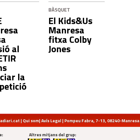
L
BÀSQUET
E
El Kids&Us
resa
Manresa
sa
fitxa Colby
sió al
Jones
ETIR
ns
iciar la
etició
diari.cat
|
Qui som
|
Avís Legal
| Pompeu Fabra, 7-13, 08240-Manresa | 
e:
Altres mitjans del grup: