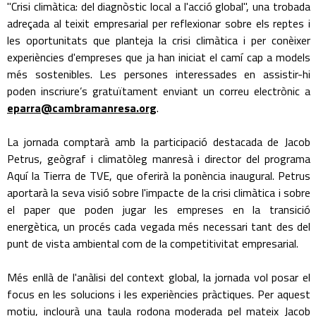
"Crisi climàtica: del diagnòstic local a l'acció global", una trobada
adreçada al teixit empresarial per reflexionar sobre els reptes i
les oportunitats que planteja la crisi climàtica i per conèixer
experiències d'empreses que ja han iniciat el camí cap a models
més sostenibles. Les persones interessades en assistir-hi
poden inscriure’s gratuïtament enviant un correu electrònic a
eparra@cambramanresa.org
.
La jornada comptarà amb la participació destacada de Jacob
Petrus, geògraf i climatòleg manresà i director del programa
Aquí la Tierra de TVE, que oferirà la ponència inaugural. Petrus
aportarà la seva visió sobre l'impacte de la crisi climàtica i sobre
el paper que poden jugar les empreses en la transició
energètica, un procés cada vegada més necessari tant des del
punt de vista ambiental com de la competitivitat empresarial.
Més enllà de l'anàlisi del context global, la jornada vol posar el
focus en les solucions i les experiències pràctiques. Per aquest
motiu, inclourà una taula rodona moderada pel mateix Jacob