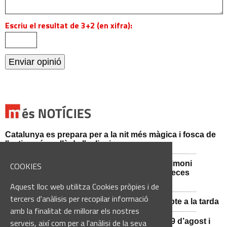
Escriu el resultat de 3+2 (en xifra):
Catalunya es prepara per a la nit més màgica i fosca de
l'estiu, més enllà de l'eclipsi
Sant Fruitós de Bages posa en valor el patrimoni
COOKIES
agrícola amb la restauració i exposició de peces
històriques
Aquest lloc web utilitza Cookies pròpies i de
tercers d'anàlisis per recopilar informació
Es manté la previsió de pluges fortes dissabte a la tarda
amb la finalitat de millorar els nostres
El 3x3 de bàsquet de Solsona s’avança al 29 d’agost i
serveis, així com per a l'anàlisi de la seva