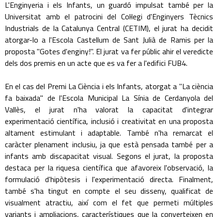
L'Enginyeria i els Infants, un guardó impulsat també per la
Universitat amb el patrocini del Col·legi d'Enginyers Tècnics
Industrials de la Catalunya Central (CETIM), el jurat ha decidit
atorgar-lo a l'Escola Castellum de Sant Julià de Ramis per la
proposta "Gotes d'enginy!". El jurat va fer públic ahir el veredicte
dels dos premis en un acte que es va fer a l'edifici FUB4.
En el cas del Premi La Ciència i els Infants, atorgat a "La ciència
fa baixada" de l'Escola Municipal La Sínia de Cerdanyola del
Vallès, el jurat n'ha valorat la capacitat d'integrar
experimentació científica, inclusió i creativitat en una proposta
altament estimulant i adaptable. També n'ha remarcat el
caràcter plenament inclusiu, ja que està pensada també per a
infants amb discapacitat visual. Segons el jurat, la proposta
destaca per la riquesa científica que afavoreix l'observació, la
formulació d'hipòtesis i l'experimentació directa. Finalment,
també s'ha tingut en compte el seu disseny, qualificat de
visualment atractiu, així com el fet que permeti múltiples
variants i ampliacions, característiques que la converteixen en