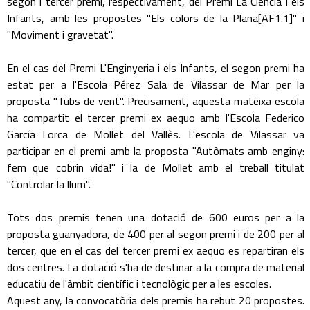
segon i tercer premi, respectivament, del Premi La Ciència i els
Infants, amb les propostes "Els colors de la Plana[AF1.1]" i
"Moviment i gravetat".
En el cas del Premi L'Enginyeria i els Infants, el segon premi ha
estat per a l'Escola Pérez Sala de Vilassar de Mar per la
proposta "Tubs de vent". Precisament, aquesta mateixa escola
ha compartit el tercer premi ex aequo amb l'Escola Federico
García Lorca de Mollet del Vallès. L'escola de Vilassar va
participar en el premi amb la proposta "Autòmats amb enginy:
fem que cobrin vida!" i la de Mollet amb el treball titulat
"Controlar la llum".
Tots dos premis tenen una dotació de 600 euros per a la
proposta guanyadora, de 400 per al segon premi i de 200 per al
tercer, que en el cas del tercer premi ex aequo es repartiran els
dos centres. La dotació s'ha de destinar a la compra de material
educatiu de l'àmbit científic i tecnològic per a les escoles.
Aquest any, la convocatòria dels premis ha rebut 20 propostes.