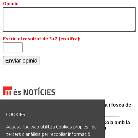
Opinió:
Escriu el resultat de 3+2 (en xifra):
Catalunya es prepara per a la nit més màgica i fosca de
l'estiu, més enllà de l'eclipsi
COOKIES
Sant Fruitós posa en valor el patrimoni agrícola amb la
Aquest lloc web utilitza Cookies pròpies i de
restauració i exposició de peces històriques
tercers d'anàlisis per recopilar informació