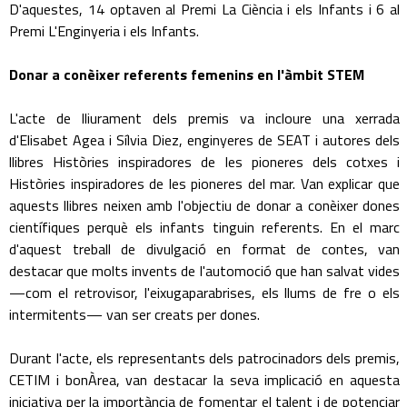
D'aquestes, 14 optaven al Premi La Ciència i els Infants i 6 al
Premi L'Enginyeria i els Infants.
Donar a conèixer referents femenins en l'àmbit STEM
L'acte de lliurament dels premis va incloure una xerrada
d'Elisabet Agea i Sílvia Diez, enginyeres de SEAT i autores dels
llibres Històries inspiradores de les pioneres dels cotxes i
Històries inspiradores de les pioneres del mar. Van explicar que
aquests llibres neixen amb l'objectiu de donar a conèixer dones
científiques perquè els infants tinguin referents. En el marc
d'aquest treball de divulgació en format de contes, van
destacar que molts invents de l'automoció que han salvat vides
—com el retrovisor, l'eixugaparabrises, els llums de fre o els
intermitents— van ser creats per dones.
Durant l'acte, els representants dels patrocinadors dels premis,
CETIM i bonÀrea, van destacar la seva implicació en aquesta
iniciativa per la importància de fomentar el talent i de potenciar