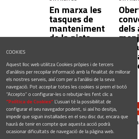
En marxa les
Ober
tasques de
conv
manteniment
dels 
de la pista
menj
del Pavelló
per a
COOKIES
d'Esports
d'inf
Municipal de
pels 
Aquest lloc web utilitza Cookies pròpies i de tercers
Sant Fruitós
d'anàlisis per recopilar informació amb la finalitat de millorar
els nostres serveis, així com per a l'anàlisi de la seva
navegació. Pot acceptar totes les cookies si prem el botó
“Accepto” o configurar-les o rebutjar-les fent clic a
“Política de Cookies“
L'usuari té la possibilitat de
configurar el seu navegador podent, si així ho desitja,
redaccio@manresa
impedir que siguin instal·lades en el seu disc dur, encara que
Manresadiari.cat és un producte d
haurà de tenir en compte que aquesta acció podrà
ocasionar dificultats de navegació de la pàgina web.