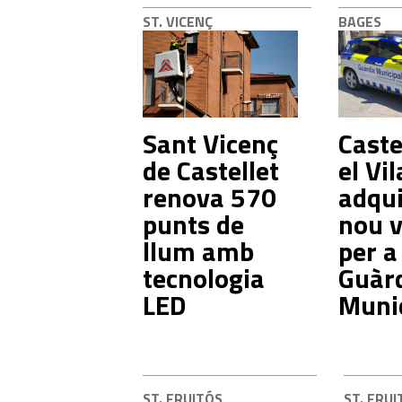
ST. VICENÇ
BAGES
Sant Vicenç
Castel
de Castellet
el Vil
renova 570
adqui
punts de
nou v
llum amb
per a
tecnologia
Guàr
LED
Muni
ST. FRUITÓS
ST. FRUI