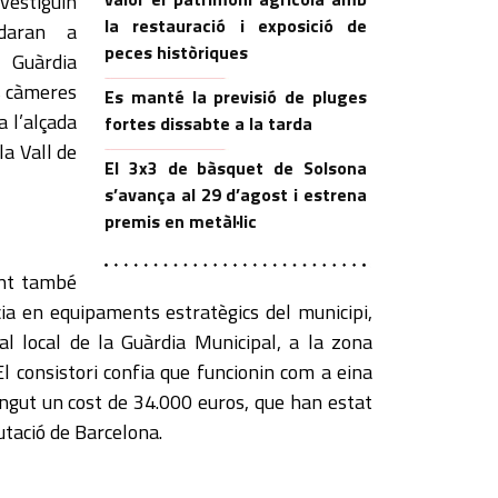
estiguin
la restauració i exposició de
udaran a
peces històriques
 Guàrdia
s càmeres
Es manté la previsió de pluges
a l’alçada
fortes dissabte a la tarda
la Vall de
El 3x3 de bàsquet de Solsona
s’avança al 29 d’agost i estrena
premis en metàl·lic
ent també
ncia en equipaments estratègics del municipi,
l local de la Guàrdia Municipal, a la zona
 El consistori confia que funcionin com a eina
tingut un cost de 34.000 euros, que han estat
utació de Barcelona.