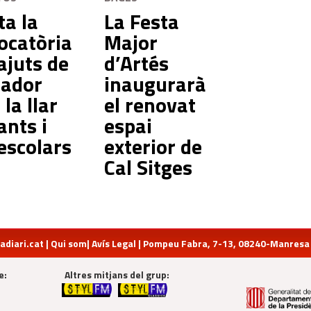
ta la
La Festa
ocatòria
Major
ajuts de
d’Artés
ador
inaugurarà
 la llar
el renovat
ants i
espai
escolars
exterior de
Cal Sitges
diari.cat
|
Qui som
|
Avís Legal
| Pompeu Fabra, 7-13, 08240-Manresa | 
e:
Altres mitjans del grup: