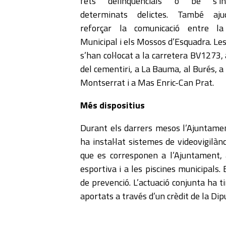
fets delinqüencials o bé s’inv
determinats delictes. També aj
reforçar la comunicació entre la
Municipal i els Mossos d’Esquadra. Le
s’han col·locat a la carretera BV1273, 
del cementiri, a La Bauma, al Burés, a 
Montserrat i a Mas Enric-Can Prat.
Més dispositius
Durant els darrers mesos l’Ajuntam
ha instal·lat sistemes de videovigilà
que es corresponen a l’Ajuntament, a
esportiva i a les piscines municipals.
de prevenció. L’actuació conjunta ha 
aportats a través d’un crèdit de la Dip