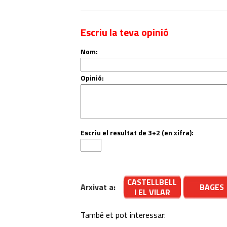
Escriu la teva opinió
Nom:
Opinió:
Escriu el resultat de 3+2 (en xifra):
CASTELLBELL
Arxivat a:
BAGES
I EL VILAR
També et pot interessar: