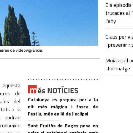
Els episodis
trucades al
l'any
Claus per vi
i prevenir ri
àmeres de videovigilància.
Moià acull a
i Formatge
t aquesta
eres de
Catalunya es prepara per a la
cules del
nit més màgica i fosca de
ctats a la
l'estiu, més enllà de l'eclipsi
e podran
rodueixin
Sant Fruitós de Bages posa en
valor el patrimoni agrícola amb