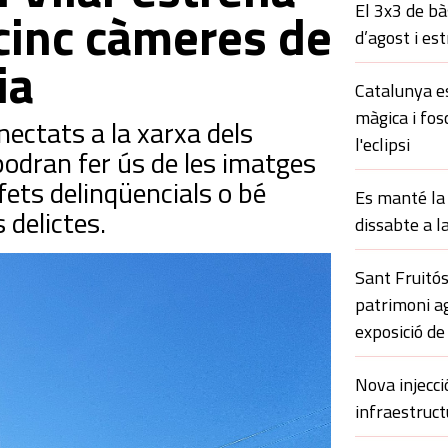
El 3x3 de bà
cinc càmeres de
d’agost i es
ia
Catalunya es
màgica i fos
nectats a la xarxa dels
l'eclipsi
odran fer ús de les imatges
fets delinqüencials o bé
Es manté la 
 delictes.
dissabte a l
Sant Fruitós
patrimoni ag
exposició de
Nova injecci
infraestruct