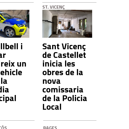
ST. VICENÇ
lbell i
Sant Vicenç
ar
de Castellet
reix un
inicia les
ehicle
obres de la
 la
nova
dia
comissaria
cipal
de la Policia
Local
TÓS
BAGES