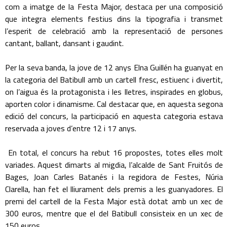
com a imatge de la Festa Major, destaca per una composició
que integra elements festius dins la tipografia i transmet
l’esperit de celebració amb la representació de persones
cantant, ballant, dansant i gaudint.
Per la seva banda, la jove de 12 anys Elna Guillén ha guanyat en
la categoria del Batibull amb un cartell fresc, estiuenc i divertit,
on l’aigua és la protagonista i les lletres, inspirades en globus,
aporten color i dinamisme. Cal destacar que, en aquesta segona
edició del concurs, la participació en aquesta categoria estava
reservada a joves d’entre 12 i 17 anys.
En total, el concurs ha rebut 16 propostes, totes elles molt
variades. Aquest dimarts al migdia, l’alcalde de Sant Fruitós de
Bages, Joan Carles Batanés i la regidora de Festes, Núria
Clarella, han fet el lliurament dels premis a les guanyadores. El
premi del cartell de la Festa Major està dotat amb un xec de
300 euros, mentre que el del Batibull consisteix en un xec de
150 euros.