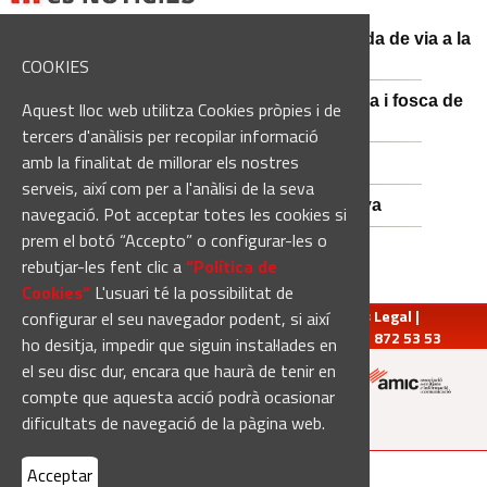
El conductor d'un turisme mor en una sortida de via a la
BV-3008 a Fonollosa
COOKIES
Catalunya es prepara per a la nit més màgica i fosca de
Aquest lloc web utilitza Cookies pròpies i de
l'estiu, més enllà de l'eclipsi
tercers d'anàlisis per recopilar informació
amb la finalitat de millorar els nostres
Empats sense gols a Santa Coloma
serveis, així com per a l'anàlisi de la seva
Nou Atles de Varietats de Vinya de Catalunya
navegació. Pot acceptar totes les cookies si
prem el botó “Accepto” o configurar-les o
rebutjar-les fent clic a
“Política de
Cookies“
L'usuari té la possibilitat de
redaccio@manresadiari.cat
|
Qui som
|
Avís Legal
|
configurar el seu navegador podent, si així
Pompeu Fabra, 7-13, 08240-Manresa | Tel.: 93 872 53 53
ho desitja, impedir que siguin instal·lades en
el seu disc dur, encara que haurà de tenir en
compte que aquesta acció podrà ocasionar
Altres mitjans del grup:
dificultats de navegació de la pàgina web.
Acceptar
[Web creada per
Duma Interactiva
]