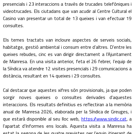
presencials i 23 interaccions a través de trucades telefòniques i
videotrucades. Els ciutadans que van acudir al Centre Cultural el
Casino van presentar un total de 13 queixes i van efectuar 19
consultes.
Els temes tractats van incloure aspectes de serveis socials,
habitatge, gestió ambiental i consum entre d’altres. D'entre les
queixes rebudes, cinc es van dirigir directament a l'Ajuntament
de Manresa. En una visita anterior, feta el 26 febrer, l’equip de
la Síndica va atendre 12 visites presencials i 29 comunicacions a
distància, resultant en 14 queixes i 29 consultes.
Cal destacar que aquestes xifres són provisionals, ja que poden
sorgir noves queixes o consultes derivades d'aquestes
interaccions. Els resultats definitius es reflectiran a la memòria
anual de Manresa 2026, elaborada per la Síndica de Greuges, i
que estarà disponible al seu lloc web,
https://www.sindic.cat
, a
l'apartat d'Informes ens locals. Aquesta visita a Manresa ha
estat la segona de les quatre previstes per l’equip itinerant de