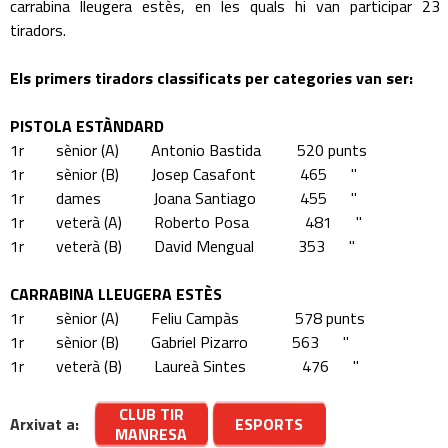
carrabina lleugera estès, en les quals hi van participar 23
tiradors.
Els primers tiradors classificats per categories van ser:
PISTOLA ESTÀNDARD
1r sènior (A) Antonio Bastida 520 punts
1r sènior (B) Josep Casafont 465 "
1r dames Joana Santiago 455 "
1r veterà (A) Roberto Posa 481 "
1r veterà (B) David Mengual 353 "
CARRABINA LLEUGERA ESTÈS
1r sènior (A) Feliu Campàs 578 punts
1r sènior (B) Gabriel Pizarro 563 "
1r veterà (B) Laureà Sintes 476 "
CLUB TIR
Arxivat a:
ESPORTS
MANRESA