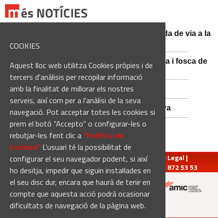
El conductor d'un turisme mor en una sortida de via a la
BV-3008 a Fonollosa
COOKIES
Catalunya es prepara per a la nit més màgica i fosca de
Aquest lloc web utilitza Cookies pròpies i de
l'estiu, més enllà de l'eclipsi
tercers d'anàlisis per recopilar informació
amb la finalitat de millorar els nostres
Empats sense gols a Santa Coloma
serveis, així com per a l'anàlisi de la seva
Nou Atles de Varietats de Vinya de Catalunya
navegació. Pot acceptar totes les cookies si
prem el botó “Accepto” o configurar-les o
rebutjar-les fent clic a
“Política de
Cookies“
L'usuari té la possibilitat de
redaccio@manresadiari.cat
|
Qui som
|
Avís Legal
|
configurar el seu navegador podent, si així
Pompeu Fabra, 7-13, 08240-Manresa | Tel.: 93 872 53 53
ho desitja, impedir que siguin instal·lades en
el seu disc dur, encara que haurà de tenir en
compte que aquesta acció podrà ocasionar
Altres mitjans del grup:
dificultats de navegació de la pàgina web.