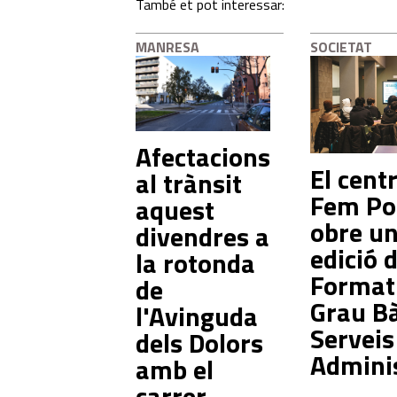
També et pot interessar:
MANRESA
SOCIETAT
Afectacions
El cent
al trànsit
Fem Po
aquest
obre u
divendres a
edició d
la rotonda
Format
de
Grau Bà
l'Avinguda
Serveis
dels Dolors
Adminis
amb el
carrer