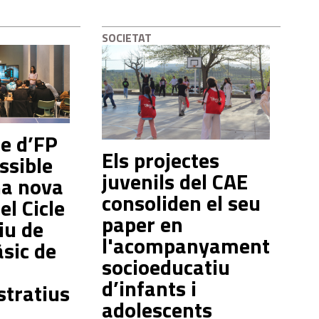
SOCIETAT
re d’FP
Els projectes
ssible
juvenils del CAE
na nova
consoliden el seu
el Cicle
paper en
iu de
l'acompanyament
sic de
socioeducatiu
d’infants i
tratius
adolescents