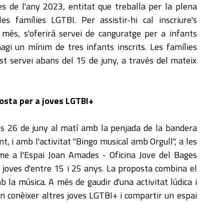
s de l'any 2023, entitat que treballa per la plena
es famílies LGTBI. Per assistir-hi cal inscriure's
més, s'oferirà servei de canguratge per a infants
gi un mínim de tres infants inscrits. Les famílies
est servei abans del 15 de juny, a través del mateix
osta per a joves LGTBI+
es 26 de juny al matí amb la penjada de la bandera
nt, i amb l'activitat "Bingo musical amb Orgull", a les
rme a l'Espai Joan Amades - Oficina Jove del Bages
a joves d'entre 15 i 25 anys. La proposta combina el
 la música. A més de gaudir d'una activitat lúdica i
ran conèixer altres joves LGTBI+ i compartir un espai