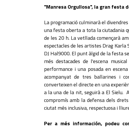
"Manresa Orgullosa", la gran festa 
La programació culminarà el divendres 3
una festa oberta a tota la ciutadania q
de les 20 h. La vetllada començarà amb
espectacles de les artistes Drag Karla
DJ Hal9000. El punt àlgid de la festa s
més destacades de l'escena musical 
performance i una posada en escena d
acompanyat de tres ballarines i co
converteixen el directe en una experiènc
a la una de la nit, seguirà a El Siel
compromís amb la defensa dels drets 
ciutat més inclusiva, respectuosa i lliur
Per a més información, podeu co