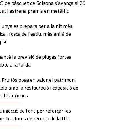
x3 de bàsquet de Solsona s’avança al 29
ost i estrena premis en metàl·lic
lunya es prepara per a la nit més
ca i fosca de l'estiu, més enllà de
ipsi
anté la previsió de pluges fortes
abte a la tarda
 Fruitós posa en valor el patrimoni
cola amb la restauració i exposició de
s històriques
 injecció de fons per reforçar les
aestructures de recerca de la UPC