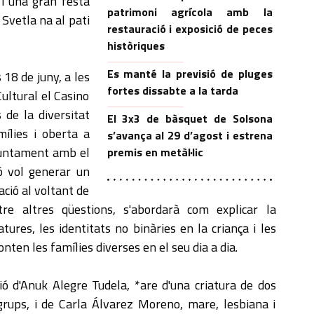
e i una gran festa
patrimoni agrícola amb la
 Svetla na al pati
restauració i exposició de peces
històriques
Es manté la previsió de pluges
s 18 de juny, a les
fortes dissabte a la tarda
Cultural el Casino
de la diversitat
El 3x3 de bàsquet de Solsona
mílies i oberta a
s’avança al 29 d’agost i estrena
njuntament amb el
premis en metàl·lic
ó vol generar un
zació al voltant de
ntre altres qüestions, s'abordarà com explicar la
tures, les identitats no binàries en la criança i les
nten les famílies diverses en el seu dia a dia.
ió d'Anuk Alegre Tudela, *are d'una criatura de dos
 grups, i de Carla Álvarez Moreno, mare, lesbiana i