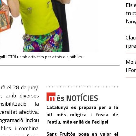
Els 
truc
l'an
Clau
i pr
l LGTBI+ amb activitats per a tots els públics.
Moià
i Fo
à el 28 de juny,
I+, amb diverses
bilització, la
Catalunya es prepara per a la
versitat afectiva,
nit més màgica i fosca de
ogramació inclou
l'estiu, més enllà de l'eclipsi
blics i combina
Sant Fruitós posa en valor el