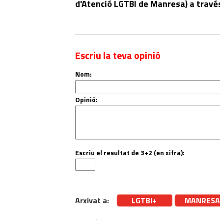
d'Atenció LGTBI de Manresa) a travé
Escriu la teva opinió
Nom:
Opinió:
Escriu el resultat de 3+2 (en xifra):
Arxivat a:
LGTBI+
MANRESA