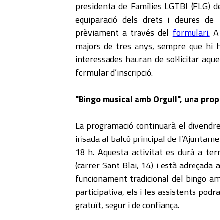
presidenta de Famílies LGTBI (FLG) de
equiparació dels drets i deures de l
prèviament a través del
formulari.
A 
majors de tres anys, sempre que hi ha
interessades hauran de sol·licitar aqu
formular d’inscripció.
"Bingo musical amb Orgull", una prop
La programació continuarà el divendr
irisada al balcó principal de l’Ajuntame
18 h. Aquesta activitat es durà a te
(carrer Sant Blai, 14) i està adreçada 
funcionament tradicional del bingo amb
participativa, els i les assistents pod
gratuït, segur i de confiança.