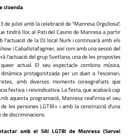
de cloenda
 de juliol amb la celebració de "Manresa Orgullosa",
ue tindrà lloc al Pati del Casino de Manresa a partir
 l'actuació de la DJ local Nurk i continuarà amb els
 Show i Caballotafagmer, així com amb una sessió del
erà l'actuació del grup Svetlana, una de les propostes
queer actual. El seu espectacle combina música,
inàmica protagonitzada per un duet a l'escenari,
ristes, amb diversos moments coreografiats que
ia festiva i reivindicativa. La festa, que acabarà cap
u. Amb aquesta programació, Manresa reafirma el seu
de les persones LGTBI+ i amb la construcció d'una
e de discriminacions.
ntactar amb el SAI LGTBI de Manresa (Servei