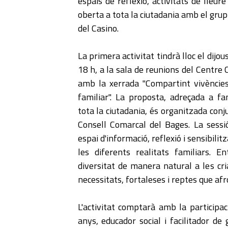
espais de reflexió, activitats de lleur
oberta a tota la ciutadania amb el grup
del Casino.
La primera activitat tindrà lloc el dijou
18 h, a la sala de reunions del Centre 
amb la xerrada "Compartint vivències 
familiar". La proposta, adreçada a fa
tota la ciutadania, és organitzada co
Consell Comarcal del Bages. La sessi
espai d'informació, reflexió i sensibilit
les diferents realitats familiars. E
diversitat de manera natural a les cria
necessitats, fortaleses i reptes que afro
L'activitat comptarà amb la participac
anys, educador social i facilitador de