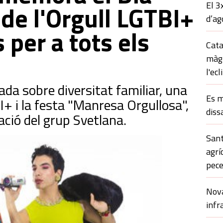
El 3
 de l'Orgull LGTBI+
d’ag
 per a tots els
Cata
màgi
l'ecl
rada sobre diversitat familiar, una
Es m
I+ i la festa "Manresa Orgullosa",
diss
ció del grup Svetlana.
Sant
agrí
pece
Nova
infr