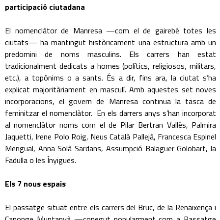
participació ciutadana
El nomenclàtor de Manresa —com el de gairebé totes les
ciutats— ha mantingut històricament una estructura amb un
predomini de noms masculins. Els carrers han estat
tradicionalment dedicats a homes (polítics, religiosos, militars,
etc.), a topònims o a sants. És a dir, fins ara, la ciutat s’ha
explicat majoritàriament en masculí. Amb aquestes set noves
incorporacions, el govern de Manresa continua la tasca de
feminitzar el nomenclàtor. En els darrers anys s’han incorporat
al nomenclàtor noms com el de Pilar Bertran Vallès, Palmira
Jaquetti, Irene Polo Roig, Neus Català Pallejà, Francesca Espinel
Mengual, Anna Solà Sardans, Assumpció Balaguer Golobart, la
Fadulla o les Ínyigues.
Els 7 nous espais
El passatge situat entre els carrers del Bruc, de la Renaixença i
Canonge Muntanyà —conegut popularment com a Passatge