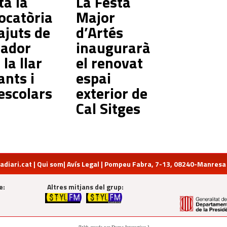
ta la
La Festa
ocatòria
Major
ajuts de
d’Artés
ador
inaugurarà
 la llar
el renovat
ants i
espai
escolars
exterior de
Cal Sitges
diari.cat
|
Qui som
|
Avís Legal
| Pompeu Fabra, 7-13, 08240-Manresa | 
e:
Altres mitjans del grup: