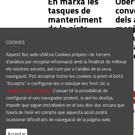
En marxa les
Ober
tasques de
conv
manteniment
dels 
de la pista
menj
del Pavelló
per a
COOKIES
d'Esports
d'inf
Municipal de
pels 
Aquest lloc web utilitza Cookies pròpies i de tercers
Sant Fruitós
d'anàlisis per recopilar informació amb la finalitat de millorar
els nostres serveis, així com per a l'anàlisi de la seva
navegació. Pot acceptar totes les cookies si prem el botó
“Accepto” o configurar-les o rebutjar-les fent clic a
“Política de Cookies“
L'usuari té la possibilitat de
configurar el seu navegador podent, si així ho desitja,
redaccio@manresa
impedir que siguin instal·lades en el seu disc dur, encara que
Manresadiari.cat és un producte d
haurà de tenir en compte que aquesta acció podrà
ocasionar dificultats de navegació de la pàgina web.
Acceptar