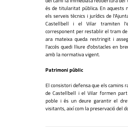
del camí la immediata reobertura del 
és de titularitat pública. En aquests
els serveis tècnics i jurídics de l'Aju
Castellbell i el Vilar tramiten l'
corresponent per restablir el tram de
ara mateixa queda restringit i asse
l'accés quedi lliure d'obstacles en bre
amb la normativa vigent.
Patrimoni públic
​El consistori defensa que els camins r
de Castellbell i el Vilar formen part
poble i és un deure garantir el dret
visitants, així com la preservació del d