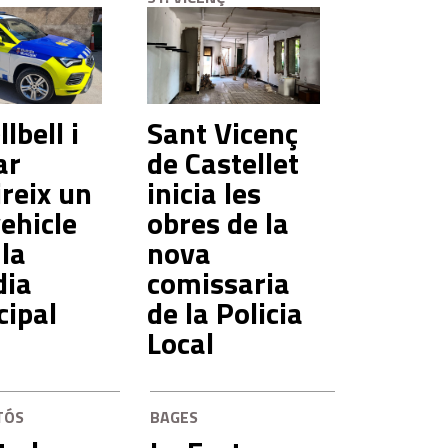
lbell i
Sant Vicenç
ar
de Castellet
reix un
inicia les
ehicle
obres de la
 la
nova
dia
comissaria
cipal
de la Policia
Local
TÓS
BAGES