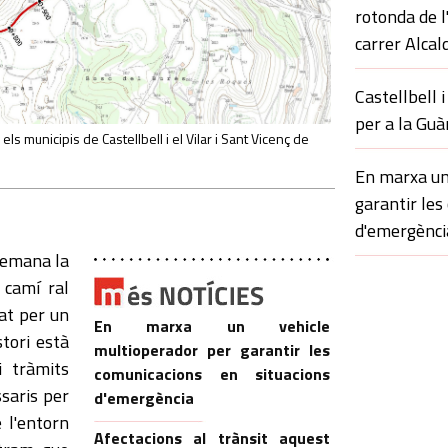
rotonda de l
carrer Alcal
Castellbell i
per a la Guà
 els municipis de Castellbell i el Vilar i Sant Vicenç de
En marxa un
garantir les
d'emergènci
 demana la
 camí ral
lat per un
En marxa un vehicle
stori està
multioperador per garantir les
i tràmits
comunicacions en situacions
ssaris per
d'emergència
 l'entorn
Afectacions al trànsit aquest