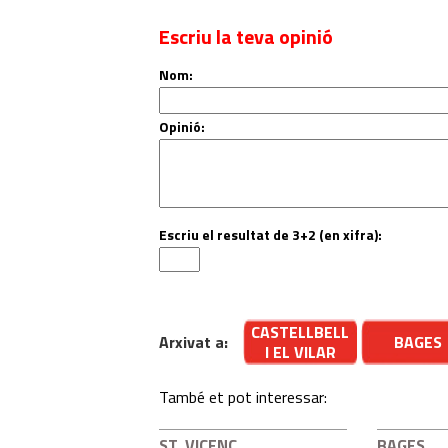
Escriu la teva opinió
Nom:
Opinió:
Escriu el resultat de 3+2 (en xifra):
CASTELLBELL
Arxivat a:
BAGES
I EL VILAR
També et pot interessar:
ST. VICENÇ
BAGES