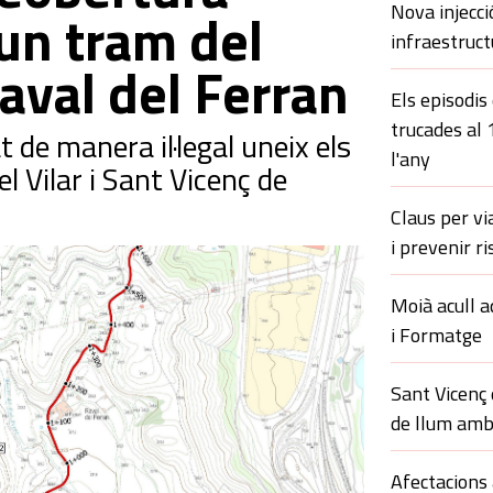
Nova injecci
un tram del
infraestruct
Raval del Ferran
Els episodis
trucades al
t de manera il·legal uneix els
l'any
el Vilar i Sant Vicenç de
Claus per vi
i prevenir ri
Moià acull a
i Formatge
Sant Vicenç
de llum amb
Afectacions 