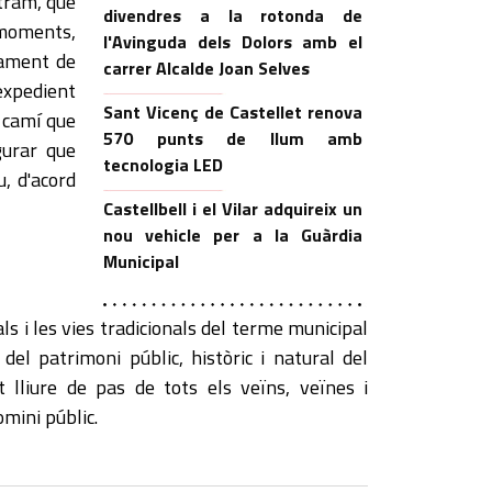
tram, que
divendres a la rotonda de
 moments,
l'Avinguda dels Dolors amb el
ntament de
carrer Alcalde Joan Selves
expedient
Sant Vicenç de Castellet renova
 camí que
570 punts de llum amb
gurar que
tecnologia LED
u, d'acord
Castellbell i el Vilar adquireix un
nou vehicle per a la Guàrdia
Municipal
als i les vies tradicionals del terme municipal
 del patrimoni públic, històric i natural del
 lliure de pas de tots els veïns, veïnes i
omini públic.