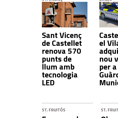
Sant Vicenç
Castel
de Castellet
el Vil
renova 570
adqui
punts de
nou v
llum amb
per a
tecnologia
Guàr
LED
Muni
ST. FRUITÓS
ST. FRUI